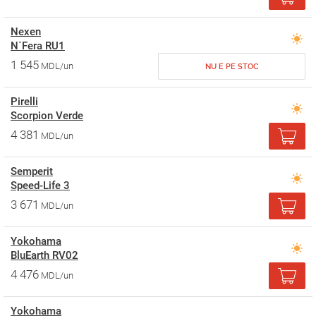
Nexen
N`Fera RU1
1 545
MDL/un
NU E PE STOC
Pirelli
Scorpion Verde
4 381
MDL/un
Semperit
Speed-Life 3
3 671
MDL/un
Yokohama
BluEarth RV02
4 476
MDL/un
Yokohama