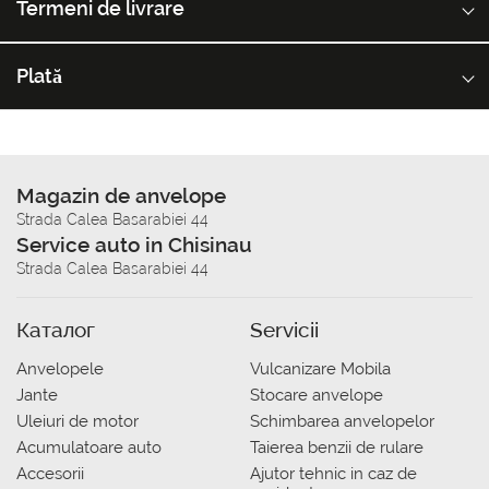
Termeni de livrare
Plată
Magazin de anvelope
Strada Calea Basarabiei 44
Service auto in Chisinau
Strada Calea Basarabiei 44
Каталог
Servicii
Anvelopele
Vulcanizare Mobila
Jante
Stocare anvelope
Uleiuri de motor
Schimbarea anvelopelor
Acumulatoare auto
Taierea benzii de rulare
Accesorii
Ajutor tehnic in caz de