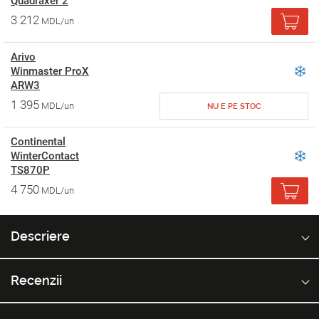
Quadraxer 2
3 212
MDL/un
Arivo
Winmaster ProX
ARW3
1 395
MDL/un
NU E PE STOC
Continental
WinterContact
TS870P
4 750
MDL/un
Descriere
Recenzii