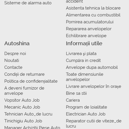
accident
Sisteme de alarma auto
Asistenta tehnica la blocare
Alimentarea cu combustibil
Pornirea acumulatorului
Repararea anvelopelor
Echilibrare anvelope
Autoshina
Informații utile
Despre noi
Livrarea şi plata
Noutati
Сumpăra in credit
Contacte
Anvelope dupa automobil
Condiții de returnare
Toate dimensiunile
anvelopelor
Politica de confidențialitate
Livrare anvelopelor în orașe
A deveni furnizor de
anvelope
Bine sa stii
Vopsitor Auto Job
Cariera
Mecanic Auto Job
Program de loialitate
Tehnician Auto_de lucru
Electrician Auto Job
Tinichigiu Auto Job
Reparator cutii de viteze_de
lucru
Manager Achizitii Piese Auto