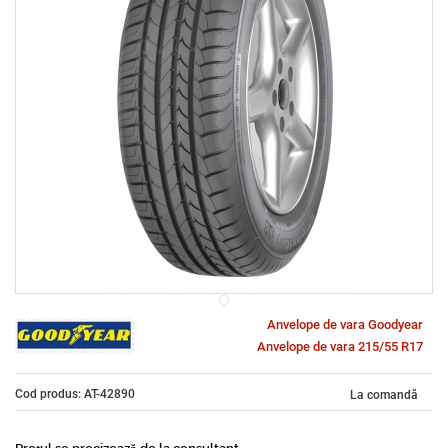
Anvelope de vara Goodyear
Anvelope de vara 215/55 R17
Cod produs: AT-42890
La comandă