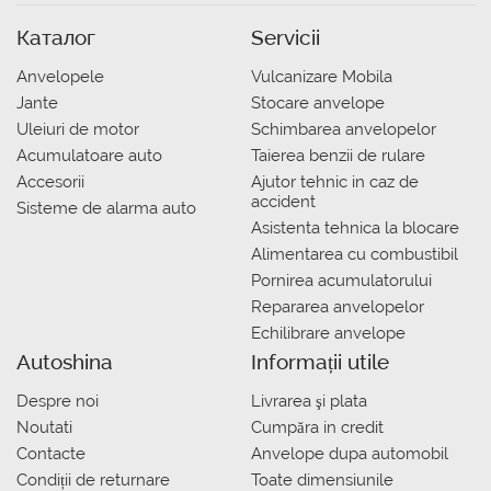
Каталог
Servicii
Anvelopele
Vulcanizare Mobila
Jante
Stocare anvelope
Uleiuri de motor
Schimbarea anvelopelor
Acumulatoare auto
Taierea benzii de rulare
Accesorii
Ajutor tehnic in caz de
accident
Sisteme de alarma auto
Asistenta tehnica la blocare
Alimentarea cu combustibil
Pornirea acumulatorului
Repararea anvelopelor
Echilibrare anvelope
Autoshina
Informații utile
Despre noi
Livrarea şi plata
Noutati
Сumpăra in credit
Contacte
Anvelope dupa automobil
Condiții de returnare
Toate dimensiunile