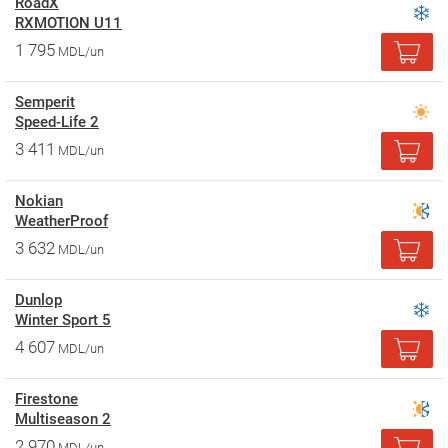
RoadX
RXMOTION U11
1 795
MDL/un
Semperit
Speed-Life 2
3 411
MDL/un
Nokian
WeatherProof
3 632
MDL/un
Dunlop
Winter Sport 5
4 607
MDL/un
Firestone
Multiseason 2
2 970
MDL/un