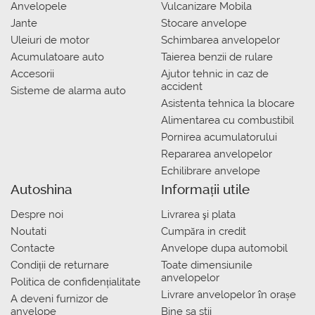
Anvelopele
Vulcanizare Mobila
Jante
Stocare anvelope
Uleiuri de motor
Schimbarea anvelopelor
Acumulatoare auto
Taierea benzii de rulare
Accesorii
Ajutor tehnic in caz de
accident
Sisteme de alarma auto
Asistenta tehnica la blocare
Alimentarea cu combustibil
Pornirea acumulatorului
Repararea anvelopelor
Echilibrare anvelope
Autoshina
Informații utile
Despre noi
Livrarea şi plata
Noutati
Сumpăra in credit
Contacte
Anvelope dupa automobil
Condiții de returnare
Toate dimensiunile
anvelopelor
Politica de confidențialitate
Livrare anvelopelor în orașe
A deveni furnizor de
anvelope
Bine sa stii