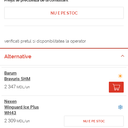
Prețul se precizează de la consultant
NU E PE STOC
verificati pretul si disponibilitatea la operator
Alternative
Barum
Bravuris 5HM
2 347
MDL/un
Nexen
Winguard Ice Plus
WH43
2 309
MDL/un
NU E PE STOC