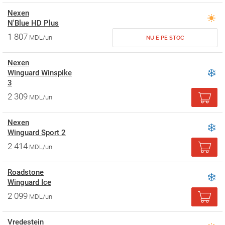
Nexen
N'Blue HD Plus
1 807
MDL/un
NU E PE STOC
Nexen
Winguard Winspike
3
2 309
MDL/un
Nexen
Winguard Sport 2
2 414
MDL/un
Roadstone
Winguard Ice
2 099
MDL/un
Vredestein