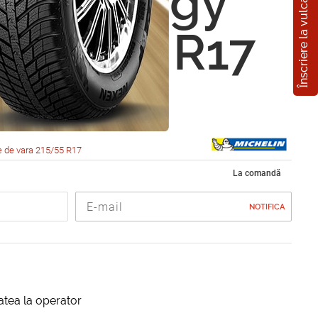
Înscriere la vulcanizare
lin Energy
215/55 R17
 de vara 215/55 R17
La comandă
NOTIFICA
itatea la operator