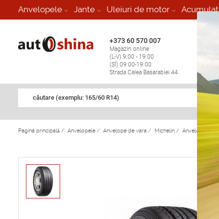
-
Anvelopele
Jante
Uleiuri de motor
Acumulat
+373 60 570 007
+373 
Magazin online
Vulcan
(L-V) 9:00 - 19:00
stop în
(Sî) 09:00-19:00
Strada Calea Basarabiei 44
căutare (exemplu: 165/60 R14)
Pagina principală
/
Anvelopele
/
Anvelope de vara
/
Michelin
/
Anvelope de v