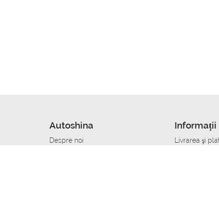
Autoshina
Informații 
Despre noi
Livrarea şi pla
Noutati
Сumpăra in cr
r
Cariera
Anvelope dup
Contacte
Toate dimensi
accident
Condiții de returnare
Livrare anvelo
care
Politica de confidențialitate
Bine sa stii
ibil
A deveni furnizor de anvelope
Program de loi
Vopsitor Auto Job
Manager Achiz