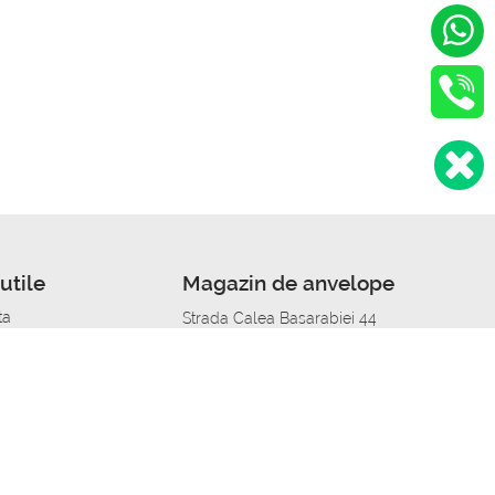
utile
Magazin de anvelope
ta
Strada Calea Basarabiei 44
edit
Service auto in Chisinau
a automobil
unile anvelopelor
Strada Calea Basarabiei 44
pelor în orașe
alitate
Aplicația Autoshina de pe telefon
itii Piese Auto Job