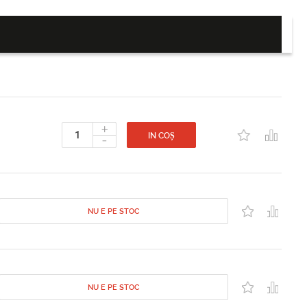
+
-
IN COȘ
NU E PE STOC
NU E PE STOC