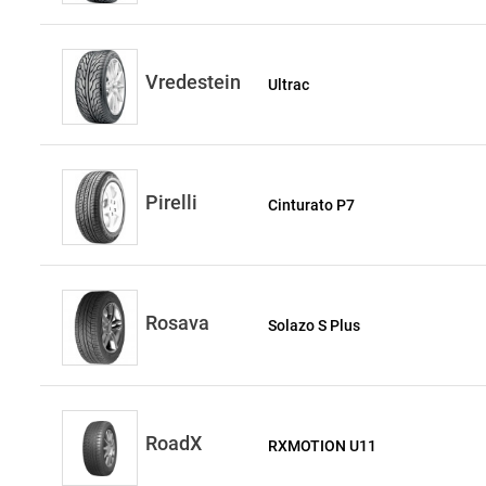
Vredestein
Ultrac
Pirelli
Cinturato P7
Rosava
Solazo S Plus
RoadX
RXMOTION U11