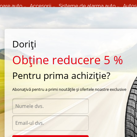
oare auto
Accesorii
Sisteme de alarma auto
Autos
60 066 000
+373 60 608 000
izare Mobila 24/7 non
Service auto in Chisinau
 toate regiunile
(L-V) 9:00 - 19:00
Doriți
(Sî) 09:00-19:00
Strada Calea Basarabiei 44
Obține reducere 5 %
Pentru prima achiziție?
ara Michelin
/
Energy MXV4
/
Michelin Energy MXV4 215/55 R17 94V
Abonațivă pentru a primi noutățile și ofertele noastre exclusive
Anvel