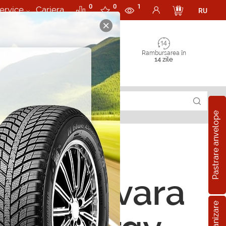
0
0
1
ervice
Cariera
RU
Rambursarea în
14 zile
Pastrare anvelope
ope de vara