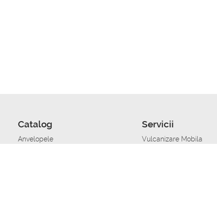
Catalog
Servicii
Anvelopele
Vulcanizare Mobila
Jante
Stocare anvelope
Uleiuri de motor
Schimbarea anvelopelo
Acumulatoare auto
Taierea benzii de rulare
Accesorii
Ajutor tehnic in caz de 
Sisteme de alarma auto
Asistenta tehnica la blo
Alimentarea cu combust
Pornirea acumulatorului