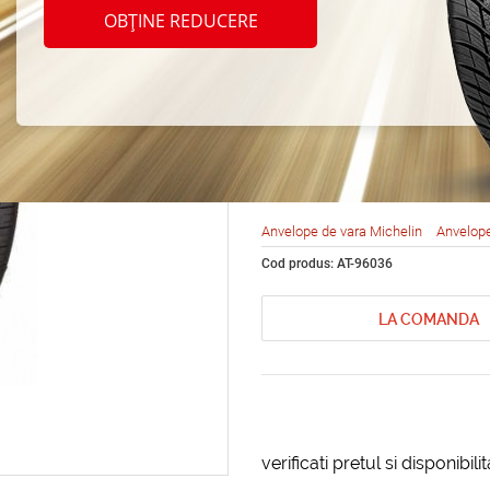
Miche
OBȚINE REDUCERE
MXV4 
94V
Anvelope de vara Michelin
Anvelope
Cod produs: AT-96036
LA COMANDA
verificati pretul si disponibil