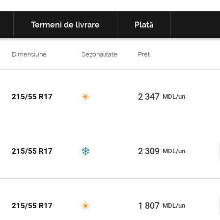
Termeni de livrare
Plată
Dimensiune
Sezonalitate
Pret
2 347
215/55 R17
MDL/un
2 309
215/55 R17
MDL/un
1 807
215/55 R17
MDL/un