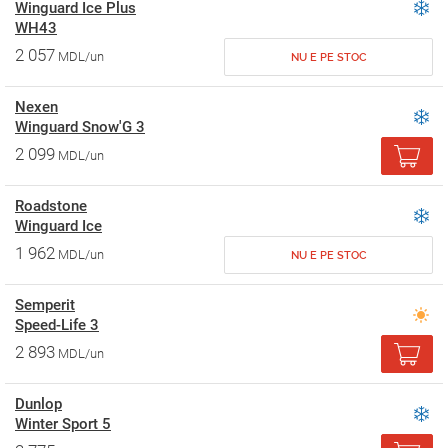
Winguard Ice Plus
WH43
2 057
MDL/un
NU E PE STOC
Nexen
Winguard Snow'G 3
2 099
MDL/un
Roadstone
Winguard Ice
1 962
MDL/un
NU E PE STOC
Semperit
Speed-Life 3
2 893
MDL/un
Dunlop
Winter Sport 5