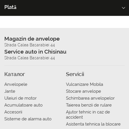
Plată
Magazin de anvelope
Strada Calea Basarabiei 44
Service auto in Chisinau
Strada Calea Basarabiei 44
Каталог
Servicii
Anvelopele
Vulcanizare Mobila
Jante
Stocare anvelope
Uleiuri de motor
Schimbarea anvelopelor
Acumulatoare auto
Taierea benzii de rulare
Accesorii
Ajutor tehnic in caz de
accident
Sisteme de alarma auto
Asistenta tehnica la blocare