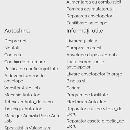
Alimentarea cu combustibil
Pornirea acumulatorului
Repararea anvelopelor
Echilibrare anvelope
Autoshina
Informații utile
Despre noi
Livrarea şi plata
Noutati
Сumpăra in credit
Contacte
Anvelope dupa automobil
Condiții de returnare
Toate dimensiunile
anvelopelor
Politica de confidențialitate
Livrare anvelopelor în orașe
A deveni furnizor de
anvelope
Bine sa stii
Vopsitor Auto Job
Cariera
Mecanic Auto Job
Program de loialitate
Tehnician Auto_de lucru
Electrician Auto Job
Tinichigiu Auto Job
Reparator cutii de viteze_de
lucru
Manager Achizitii Piese Auto
Job
Reparator casete directie_de
lucru
Specialist la Vulcanizare