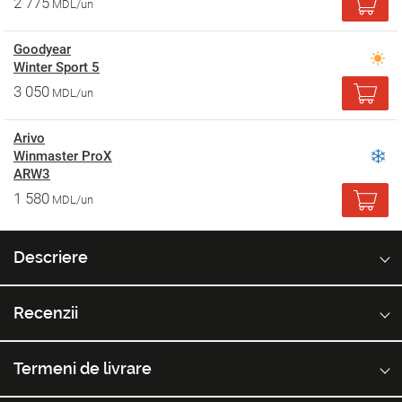
2 775
MDL/un
Goodyear
Winter Sport 5
3 050
MDL/un
Arivo
Winmaster ProX
ARW3
1 580
MDL/un
Descriere
Recenzii
Termeni de livrare