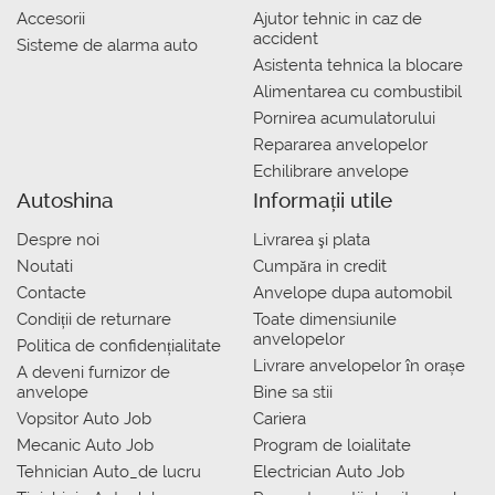
Accesorii
Ajutor tehnic in caz de
accident
Sisteme de alarma auto
Asistenta tehnica la blocare
Alimentarea cu combustibil
Pornirea acumulatorului
Repararea anvelopelor
Echilibrare anvelope
Autoshina
Informații utile
Despre noi
Livrarea şi plata
Noutati
Сumpăra in credit
Contacte
Anvelope dupa automobil
Condiții de returnare
Toate dimensiunile
anvelopelor
Politica de confidențialitate
Livrare anvelopelor în orașe
A deveni furnizor de
anvelope
Bine sa stii
Vopsitor Auto Job
Cariera
Mecanic Auto Job
Program de loialitate
Tehnician Auto_de lucru
Electrician Auto Job