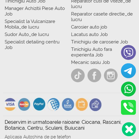
Tinichigiu Auto Job
Reparator cutii de viteze_de
lucru
Manager Achizitii Piese Auto
Job
Reparator casete directie_de
lucru
Specialist la Vulcanizare
Mobila_de lucru
Carosier auto job
Sudor Auto_de lucru
Lacatus auto Job
Specialist detailing centru
Tinichigiu de caroserie Job
Job
Tinichigiu Auto fara
experienta Job
Mecanic sasiu Job
Deservim in urmatoarele raioane: Ciocana, Rascani,
Botanica, Centru, Sculeni, Buiucani
Aplicația Autoshina de pe telefon