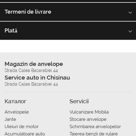
Termeni de livrare
Plată
Magazin de anvelope
Strada Calea Basarabiei 44
Service auto in Chisinau
Strada Calea Basarabiei 44
Каталог
Servicii
Anvelopele
Vulcanizare Mobila
Jante
Stocare anvelope
Uleiuri de motor
Schimbarea anvelopelor
Acumulatoare auto
Taierea benzii de rulare