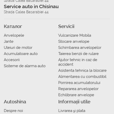
Strada Calea Basarabiei 44
Service auto in Chisinau
Strada Calea Basarabiei 44
Каталог
Servicii
Anvelopele
Vulcanizare Mobila
Jante
Stocare anvelope
Uleiuri de motor
Schimbarea anvelopelor
Acumulatoare auto
Taierea benzii de rulare
Accesorii
Ajutor tehnic in caz de
accident
Sisteme de alarma auto
Asistenta tehnica la blocare
Alimentarea cu combustibil
Pornirea acumulatorului
Repararea anvelopelor
Echilibrare anvelope
Autoshina
Informații utile
Despre noi
Livrarea şi plata