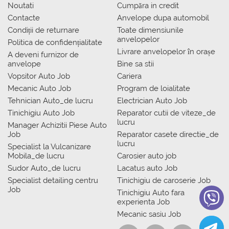
Noutati
Сumpăra in credit
Contacte
Anvelope dupa automobil
Condiții de returnare
Toate dimensiunile
anvelopelor
Politica de confidențialitate
Livrare anvelopelor în orașe
A deveni furnizor de
anvelope
Bine sa stii
Vopsitor Auto Job
Cariera
Mecanic Auto Job
Program de loialitate
Tehnician Auto_de lucru
Electrician Auto Job
Tinichigiu Auto Job
Reparator cutii de viteze_de
lucru
Manager Achizitii Piese Auto
Job
Reparator casete directie_de
lucru
Specialist la Vulcanizare
Mobila_de lucru
Carosier auto job
Sudor Auto_de lucru
Lacatus auto Job
Specialist detailing centru
Tinichigiu de caroserie Job
Job
Tinichigiu Auto fara
experienta Job
Mecanic sasiu Job