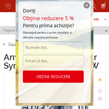
0
Doriți
Obține reducere 5 %
Contactați-ne
Serviciu de comandă
Pentru prima achiziție?
Pagina principală
/
Tigar Syneris 215/45 R17 93W
Abonațivă pentru a primi noutățile și
ofertele noastre exclusive
Înapoi
Anvelope de vara Tigar
Syneris 215/45 R17 93W
OBȚINE REDUCERE