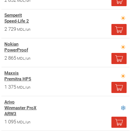
2 852
MDL/un
Semperit
Speed-Life 2
2 729
MDL/un
Nokian
PowerProof
2 865
MDL/un
Maxxis
Premitra HP5
1 375
MDL/un
Arivo
Winmaster ProX
ARW3
1 095
MDL/un