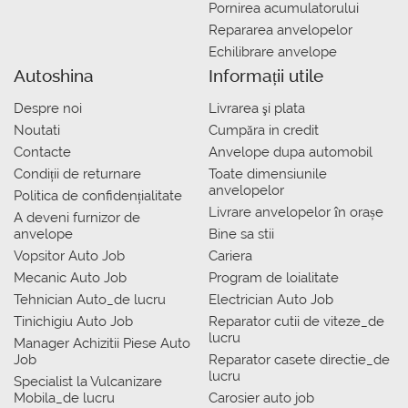
Pornirea acumulatorului
Repararea anvelopelor
Echilibrare anvelope
Autoshina
Informații utile
Despre noi
Livrarea şi plata
Noutati
Сumpăra in credit
Contacte
Anvelope dupa automobil
Condiții de returnare
Toate dimensiunile
anvelopelor
Politica de confidențialitate
Livrare anvelopelor în orașe
A deveni furnizor de
anvelope
Bine sa stii
Vopsitor Auto Job
Cariera
Mecanic Auto Job
Program de loialitate
Tehnician Auto_de lucru
Electrician Auto Job
Tinichigiu Auto Job
Reparator cutii de viteze_de
lucru
Manager Achizitii Piese Auto
Job
Reparator casete directie_de
lucru
Specialist la Vulcanizare
Mobila_de lucru
Carosier auto job