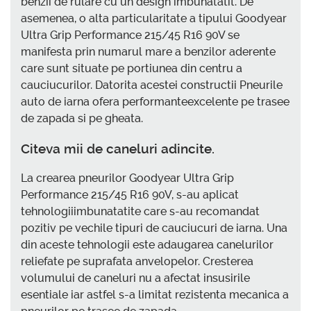
benzii de rulare cu un design imbunatatit. De
asemenea, o alta particularitate a tipului Goodyear
Ultra Grip Performance 215/45 R16 90V se
manifesta prin numarul mare a benzilor aderente
care sunt situate pe portiunea din centru a
cauciucurilor. Datorita acestei constructii Pneurile
auto de iarna ofera performanteexcelente pe trasee
de zapada si pe gheata.
Citeva mii de caneluri adincite.
La crearea pneurilor Goodyear Ultra Grip
Performance 215/45 R16 90V, s-au aplicat
tehnologiiimbunatatite care s-au recomandat
pozitiv pe vechile tipuri de cauciucuri de iarna. Una
din aceste tehnologii este adaugarea canelurilor
reliefate pe suprafata anvelopelor. Cresterea
volumului de caneluri nu a afectat insusirile
esentiale iar astfel s-a limitat rezistenta mecanica a