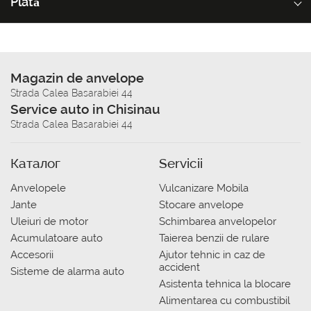
Plată
Magazin de anvelope
Strada Calea Basarabiei 44
Service auto in Chisinau
Strada Calea Basarabiei 44
Каталог
Servicii
Anvelopele
Vulcanizare Mobila
Jante
Stocare anvelope
Uleiuri de motor
Schimbarea anvelopelor
Acumulatoare auto
Taierea benzii de rulare
Accesorii
Ajutor tehnic in caz de
accident
Sisteme de alarma auto
Asistenta tehnica la blocare
Alimentarea cu combustibil