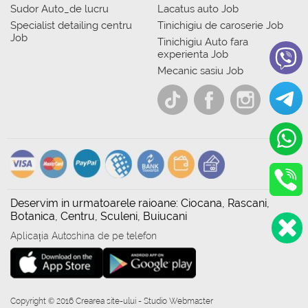
Sudor Auto_de lucru
Lacatus auto Job
Specialist detailing centru
Tinichigiu de caroserie Job
Job
Tinichigiu Auto fara
experienta Job
Mecanic sasiu Job
Deservim in urmatoarele raioane: Ciocana, Rascani,
Botanica, Centru, Sculeni, Buiucani
Aplicația Autoshina de pe telefon
Copyright © 2016 Crearea site-ului - Studio Webmaster