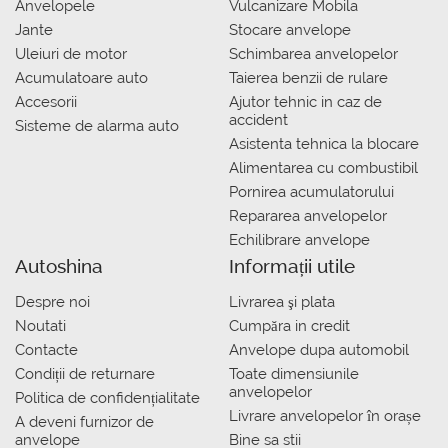
Anvelopele
Vulcanizare Mobila
Jante
Stocare anvelope
Uleiuri de motor
Schimbarea anvelopelor
Acumulatoare auto
Taierea benzii de rulare
Accesorii
Ajutor tehnic in caz de
accident
Sisteme de alarma auto
Asistenta tehnica la blocare
Alimentarea cu combustibil
Pornirea acumulatorului
Repararea anvelopelor
Echilibrare anvelope
Autoshina
Informații utile
Despre noi
Livrarea şi plata
Noutati
Сumpăra in credit
Contacte
Anvelope dupa automobil
Condiții de returnare
Toate dimensiunile
anvelopelor
Politica de confidențialitate
Livrare anvelopelor în orașe
A deveni furnizor de
anvelope
Bine sa stii