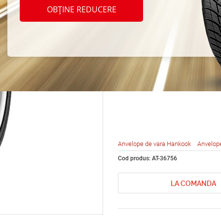
Hanko
OBȚINE REDUCERE
S1 ev
215/3
Anvelope de vara Hankook
Anvelop
Cod produs: AT-36756
LA COMANDA