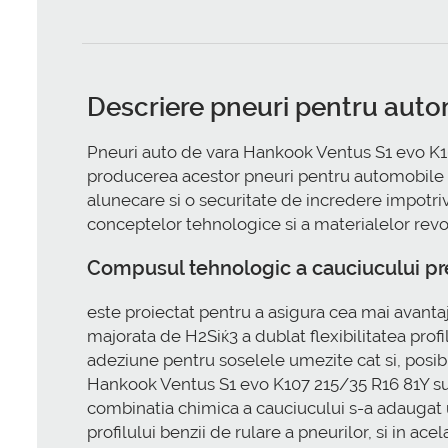
Descriere pneuri pentru aut
Pneuri auto de vara Hankook Ventus S1 evo K107
producerea acestor pneuri pentru automobile ce
alunecare si o securitate de incredere impotriv
conceptelor tehnologice si a materialelor revo
Compusul tehnologic a cauciucului pr
este proiectat pentru a asigura cea mai avanta
majorata de H2Siќ3 a dublat flexibilitatea profil
adeziune pentru soselele umezite cat si, posibi
Hankook Ventus S1 evo K107 215/35 R16 81Y sust
combinatia chimica a cauciucului s-a adaugat u
profilului benzii de rulare a pneurilor, si in ac