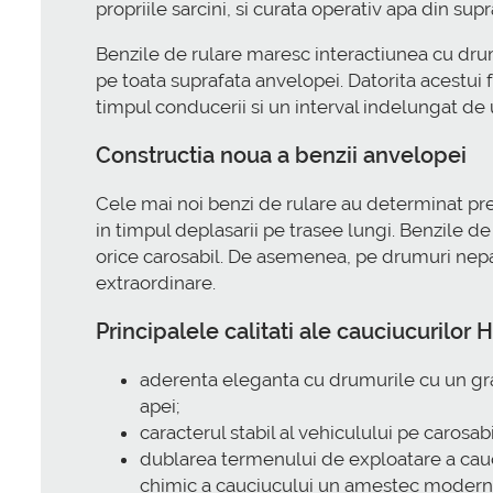
propriile sarcini, si curata operativ apa din supr
Benzile de rulare maresc interactiunea cu dr
pe toata suprafata anvelopei. Datorita acestui
timpul conducerii si un interval indelungat de u
Constructia noua a benzii anvelopei
Cele mai noi benzi de rulare au determinat pr
in timpul deplasarii pe trasee lungi. Benzile 
orice carosabil. De asemenea, pe drumuri nep
extraordinare.
Principalele calitati ale cauciucurilo
aderenta eleganta cu drumurile cu un grad 
apei;
caracterul stabil al vehiculului pe carosab
dublarea termenului de exploatare a cauci
chimic a cauciucului un amestec moderniz