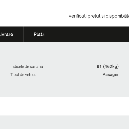
verificati pretul si disponibil
ivrare
Plată
81 (462kg)
Indicele de sarcină
Pasager
Tipul de vehicul