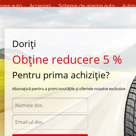
oare auto
Accesorii
Sisteme de alarma auto
Autos
60 066 000
+373 60 608 000
izare Mobila 24/7 non
Service auto in Chisinau
 toate regiunile
(L-V) 9:00 - 19:00
Doriți
(Sî) 09:00-19:00
Strada Calea Basarabiei 44
Obține reducere 5 %
Pentru prima achiziție?
 vara Hankook
/
Ventus S1 evo K107
/
Hankook Ventus S1 evo K107 215/35 R16 81Y
Abonațivă pentru a primi noutățile și ofertele noastre exclusive
Anvel