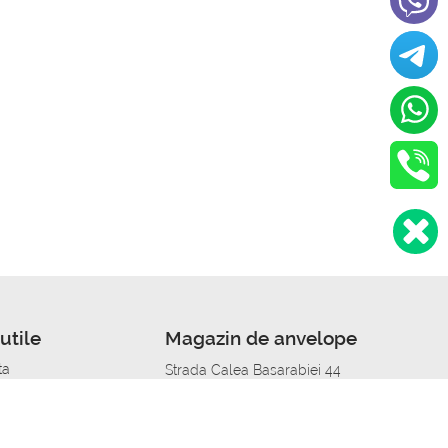
utile
Magazin de anvelope
ta
Strada Calea Basarabiei 44
edit
Service auto in Chisinau
a automobil
unile anvelopelor
Strada Calea Basarabiei 44