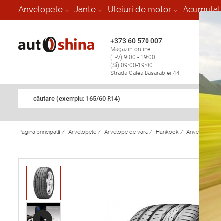
-
Anvelopele
Jante
Uleiuri de motor
Acumulat
+373 60 570 007
+373 
Magazin online
Vulcan
(L-V) 9:00 - 19:00
stop în
(Sî) 09:00-19:00
Strada Calea Basarabiei 44
căutare (exemplu: 165/60 R14)
Pagina principală
/
Anvelopele
/
Anvelope de vara
/
Hankook
/
Anvelope de