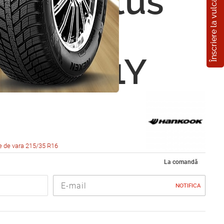
Înscriere la vulcanizare
ok Ventus
o K107
5 R16 81Y
e de vara 215/35 R16
La comandă
NOTIFICA