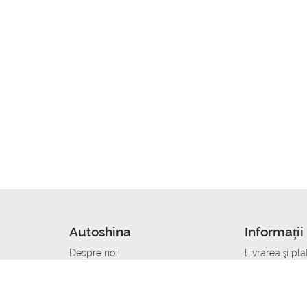
Autoshina
Informații 
Despre noi
Livrarea şi pla
Noutati
Сumpăra in cr
r
Cariera
Anvelope dup
Contacte
Toate dimensi