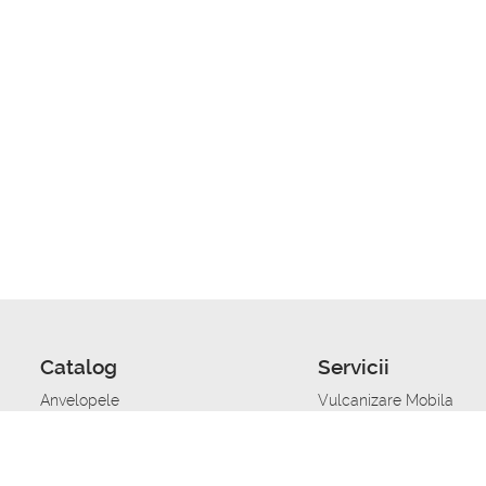
Catalog
Servicii
Anvelopele
Vulcanizare Mobila
Jante
Stocare anvelope
Uleiuri de motor
Schimbarea anvelopelo
Acumulatoare auto
Taierea benzii de rulare