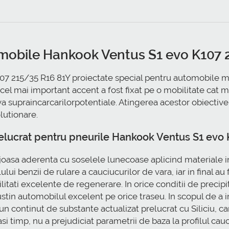
omobile Hankook Ventus S1 evo K107 
 215/35 R16 81Y proiectate special pentru automobile mari
l mai important accent a fost fixat pe o mobilitate cat m
a supraincarcarilorpotentiale. Atingerea acestor obiective a
lutionare.
elucrat pentru pneurile Hankook Ventus S1 evo 
joasa aderenta cu soselele lunecoase aplicind materiale i
ului benzii de rulare a cauciucurilor de vara, iar in final a
litati excelente de regenerare. In orice conditii de precip
in automobilul excelent pe orice traseu. In scopul de a im
n continut de substante actualizat prelucrat cu Siliciu, ca
elasi timp, nu a prejudiciat parametrii de baza la profilul ca