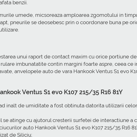
afata benzii.
umurile umede, micsoreaza amploarea zgomotului in timpul
 fapt, pneurile se deosebesc prin o coordonare buna pe or
tilizare.
estarea unui raport de contact maxim cu orice portiune de
de rulare imbunatatite contin margini foarte aspre, ceea c
avate, anvelopele auto de vara Hankook Ventus S1 evo K1
r Hankook Ventus S1 evo K107 215/35 R16 81Y
inalt de umiditate a fost obtinuta datorita utilizarii celo
il se atinge cu ajutorul cresterii surfetei de interactiune a
ucurilor auto Hankook Ventus S1 evo K107 215/35 R16 81Y, s
at de Siliciu;