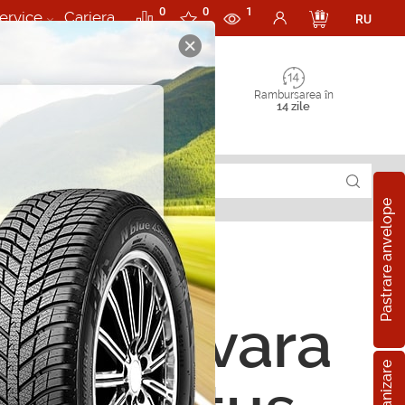
0
0
1
ervice
Cariera
RU
Rambursarea în
14 zile
Pastrare anvelope
ope de vara