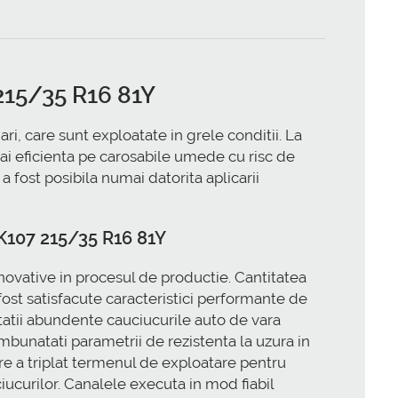
215/35 R16 81Y
, care sunt exploatate in grele conditii. La
ai eficienta pe carosabile umede cu risc de
 fost posibila numai datorita aplicarii
K107 215/35 R16 81Y
novative in procesul de productie. Cantitatea
u fost satisfacute caracteristici performante de
itatii abundente cauciucurile auto de vara
bunatati parametrii de rezistenta la uzura in
re a triplat termenul de exploatare pentru
uciucurilor. Canalele executa in mod fiabil