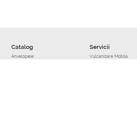
Catalog
Servicii
Anvelopele
Vulcanizare Mobila
Jante
Stocare anvelope
Uleiuri de motor
Schimbarea anvelopelo
Acumulatoare auto
Taierea benzii de rulare
Accesorii
Ajutor tehnic in caz de 
Sisteme de alarma auto
Asistenta tehnica la blo
Alimentarea cu combust
Pornirea acumulatorului
Repararea anvelopelor
Echilibrare anvelope