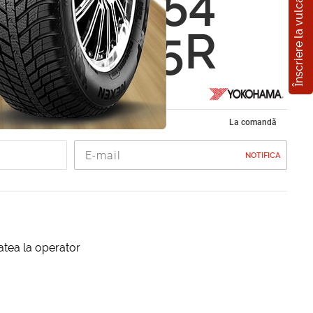
Înscriere la vulcanizare
ama Y354
5 R16 75R
ope de vara 205/75 R16C
La comandă
NOTIFICA
itatea la operator