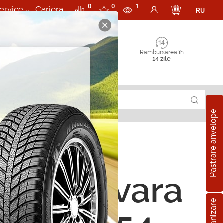
0
0
1
ervice
Cariera
RU
Rambursarea în
14 zile
Pastrare anvelope
ope de vara