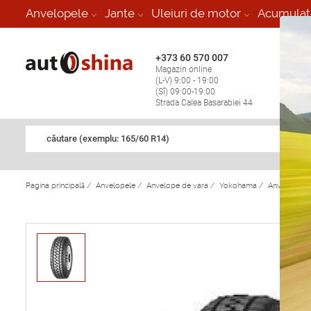
-
Anvelopele
Jante
Uleiuri de motor
Acumulat
+373 60 570 007
+373 
Magazin online
Vulcan
(L-V) 9:00 - 19:00
stop în
(Sî) 09:00-19:00
Strada Calea Basarabiei 44
căutare (exemplu: 165/60 R14)
Pagina principală
/
Anvelopele
/
Anvelope de vara
/
Yokohama
/
Anvelope d