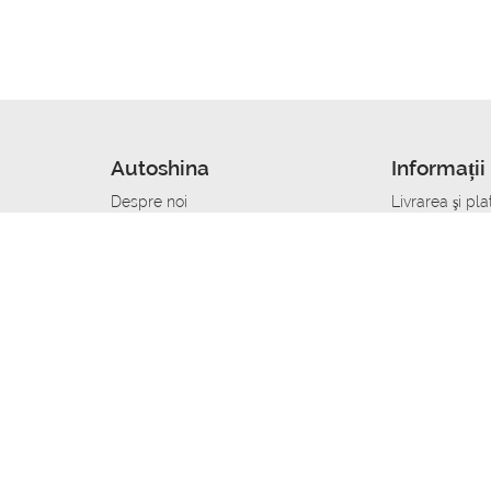
Autoshina
Informații 
Despre noi
Livrarea şi pla
Noutati
Сumpăra in cr
r
Cariera
Anvelope dup
Contacte
Toate dimensi
accident
Condiții de returnare
Livrare anvelo
care
Politica de confidențialitate
Bine sa stii
ibil
A deveni furnizor de anvelope
Program de loi
Vopsitor Auto Job
Manager Achiz
Mecanic Auto Job
Specialist la
lucru
Tehnician Auto_de lucru
Sudor Auto_de
Tinichigiu Auto Job
Specialist det
Electrician Auto Job
Tinichigiu de 