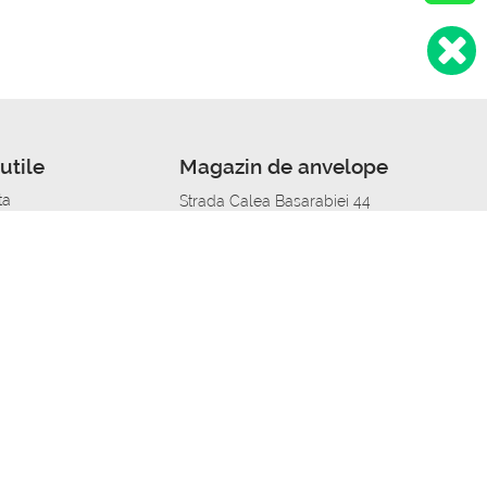
utile
Magazin de anvelope
ta
Strada Calea Basarabiei 44
edit
Service auto in Chisinau
a automobil
unile anvelopelor
Strada Calea Basarabiei 44
pelor în orașe
alitate
Aplicația Autoshina de pe telefon
itii Piese Auto Job
 Vulcanizare Mobila_de
 lucru
ailing centru Job
caroserie Job