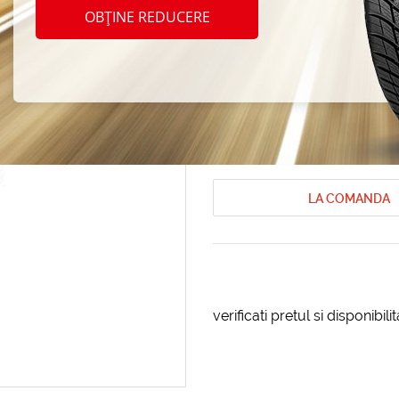
Yokoh
OBȚINE REDUCERE
205/7
Anvelope de vara Yokohama
Anvel
Cod produs: AT-56691
LA COMANDA
verificati pretul si disponibil