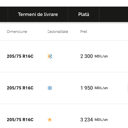
Termeni de livrare
Plată
Dimensiune
Sezonalitate
Pret
2 300
205/75 R16C
MDL/un
1 950
205/75 R16C
MDL/un
3 234
205/75 R16C
MDL/un