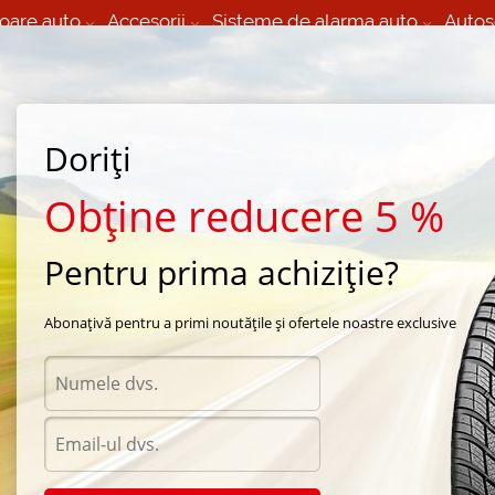
oare auto
Accesorii
Sisteme de alarma auto
Autos
60 066 000
+373 60 608 000
izare Mobila 24/7 non
Service auto in Chisinau
 toate regiunile
(L-V) 9:00 - 19:00
Doriți
(Sî) 09:00-19:00
Strada Calea Basarabiei 44
Obține reducere 5 %
Pentru prima achiziție?
e vara Yokohama
/
Y354
/
Yokohama Y354 205/75 R16 75R
Abonațivă pentru a primi noutățile și ofertele noastre exclusive
Anvel