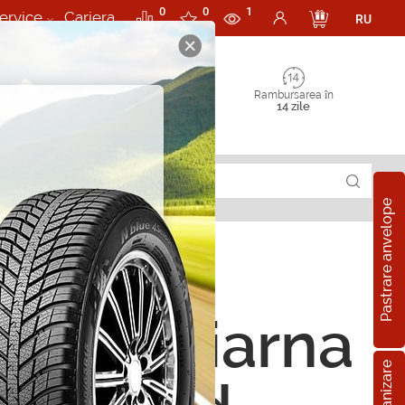
0
0
1
ervice
Cariera
RU
Rambursarea în
14 zile
Pastrare anvelope
ope de iarna