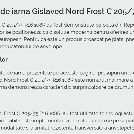
r de iarna Gislaved Nord Frost C 205
t C 205/75 R16 108R au fost demonstrate pe piata din Rep
r se pozitioneaza ca o solutie moderna pentru oferirea une
european. Pentru ca este un produs proaspat pe piata, pne
producatorului de anvelope.
lor
ile de iarna prezentate pe aceasta pagina, presupun un prof
aved Nord Frost C 205/75 R16 108R este numarul mai mare a
 iarna demonstreaza caracteristicisurprinzatoare pe drumur
 Frost C 205/75 R16 108R, au fost utilizate tehnologiiactual
siderabila este implementarea benzilor uniforme pe supra
a modalitate s-a limitat rezistenta transversala a anvelopel