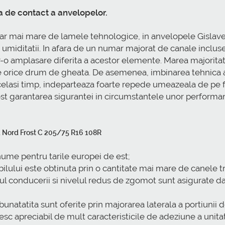
a de contact a anvelopelor.
umar mai mare de lamele tehnologice, in anvelopele Gislav
umiditatii. In afara de un numar majorat de canale inclus
r-o amplasare diferita a acestor elemente. Marea majorita
 pe orice drum de gheata. De asemenea, imbinarea tehnica
 acelasi timp, indeparteaza foarte repede umeazeala de pe f
 fost garantarea sigurantei in circumstantele unor performa
d Nord Frost C 205/75 R16 108R
ume pentru tarile europei de est;
lului este obtinuta prin o cantitate mai mare de canele t
mpul conducerii si nivelul redus de zgomot sunt asigurate d
bunatatita sunt oferite prin majorarea laterala a portiunii 
c apreciabil de mult caracteristicile de adeziune a unitat