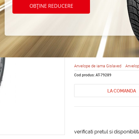
Gisla
OBȚINE REDUCERE
Frost
R16 1
Anvelope de iarna Gislaved
Anvelop
Cod produs: AT-79289
LA COMANDA
verificati pretul si disponibil