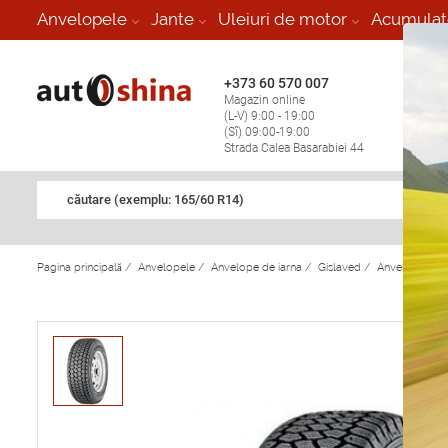
-
Anvelopele
Jante
Uleiuri de motor
Acumulat
+373 60 570 007
+373 
Magazin online
Vulcan
(L-V) 9:00 - 19:00
stop în
(Sî) 09:00-19:00
Strada Calea Basarabiei 44
căutare (exemplu: 165/60 R14)
Pagina principală
/
Anvelopele
/
Anvelope de iarna
/
Gislaved
/
Anvelope de i