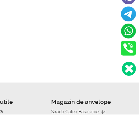
utile
Magazin de anvelope
ta
Strada Calea Basarabiei 44
edit
Service auto in Chisinau
a automobil
unile anvelopelor
Strada Calea Basarabiei 44
pelor în orașe