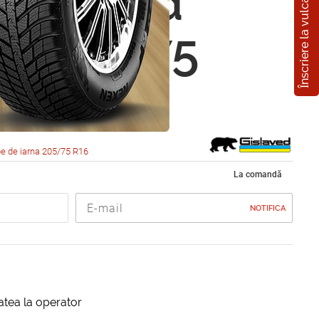
Înscriere la vulcanizare
ved Nord
 C 205/75
08R
e de iarna 205/75 R16
La comandă
NOTIFICA
itatea la operator