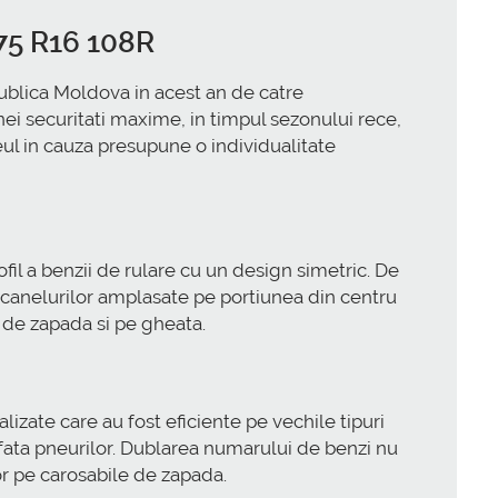
/75 R16 108R
ublica Moldova in acest an de catre
i securitati maxime, in timpul sezonului rece,
ul in cauza presupune o individualitate
il a benzii de rulare cu un design simetric. De
 canelurilor amplasate pe portiunea din centru
i de zapada si pe gheata.
izate care au fost eficiente pe vechile tipuri
fata pneurilor. Dublarea numarului de benzi nu
or pe carosabile de zapada.