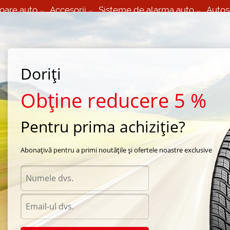
oare auto
Accesorii
Sisteme de alarma auto
Autos
60 066 000
+373 60 608 000
izare Mobila 24/7 non
Service auto in Chisinau
 toate regiunile
(L-V) 9:00 - 19:00
Doriți
(Sî) 09:00-19:00
Strada Calea Basarabiei 44
Obține reducere 5 %
Pentru prima achiziție?
arna Gislaved
/
Nord Frost C
/
Gislaved Nord Frost C 205/75 R16 108R
Abonațivă pentru a primi noutățile și ofertele noastre exclusive
Anvel