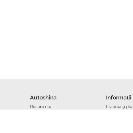
Autoshina
Informații 
Despre noi
Livrarea şi pla
Noutati
Сumpăra in cr
r
Cariera
Anvelope dup
Contacte
Toate dimensi
accident
Condiții de returnare
Livrare anvelo