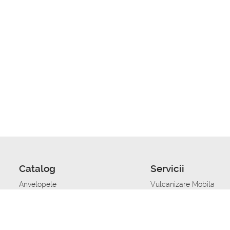
Catalog
Servicii
Anvelopele
Vulcanizare Mobila
Jante
Stocare anvelope
Uleiuri de motor
Schimbarea anvelopelo
Acumulatoare auto
Taierea benzii de rulare
Accesorii
Ajutor tehnic in caz de 