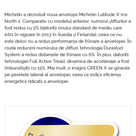
Michelin a dezvăluit noua anvelopă Michelin Latitude X-Ice
North 2. Comparativ cu modelul anterior, numărul știfturilor a
fost redus cu 5% (datorită noului standard de mediu care
intră în vigoare în 2013 în Suedia și Finlanda), ceea ce nu
este deloc nu a redus performanța de frânare a anvelopei. În
ciuda reducerii numărului de știfturi, tehnologia Durastud
System a redus distanțele de frânare cu 6%. În plus, datorită
tehnologiei Full Active Tread, dinamica de accelerație a fost
îmbunătățită cu 15%. Mai mult, o insignă GREEN X se găsește
pe peretele lateral al anvelopei, ceea ce indică eficiența
energetică ridicată a anvelopei.