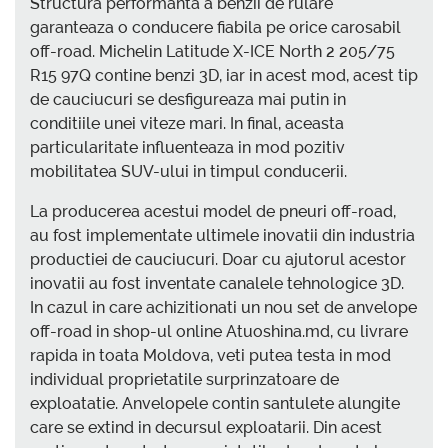
Structura performanta a benzii de rulare
garanteaza o conducere fiabila pe orice carosabil
off-road. Michelin Latitude X-ICE North 2 205/75
R15 97Q contine benzi 3D, iar in acest mod, acest tip
de cauciucuri se desfigureaza mai putin in
conditiile unei viteze mari. In final, aceasta
particularitate influenteaza in mod pozitiv
mobilitatea SUV-ului in timpul conducerii.
La producerea acestui model de pneuri off-road,
au fost implementate ultimele inovatii din industria
productiei de cauciucuri. Doar cu ajutorul acestor
inovatii au fost inventate canalele tehnologice 3D.
In cazul in care achizitionati un nou set de anvelope
off-road in shop-ul online Atuoshina.md, cu livrare
rapida in toata Moldova, veti putea testa in mod
individual proprietatile surprinzatoare de
exploatatie. Anvelopele contin santulete alungite
care se extind in decursul exploatarii. Din acest