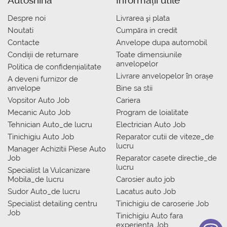
Autoshina
Informații utile
Despre noi
Livrarea şi plata
Noutati
Сumpăra in credit
Contacte
Anvelope dupa automobil
Condiții de returnare
Toate dimensiunile
anvelopelor
Politica de confidențialitate
Livrare anvelopelor în orașe
A deveni furnizor de
anvelope
Bine sa stii
Vopsitor Auto Job
Cariera
Mecanic Auto Job
Program de loialitate
Tehnician Auto_de lucru
Electrician Auto Job
Tinichigiu Auto Job
Reparator cutii de viteze_de
lucru
Manager Achizitii Piese Auto
Job
Reparator casete directie_de
lucru
Specialist la Vulcanizare
Mobila_de lucru
Carosier auto job
Sudor Auto_de lucru
Lacatus auto Job
Specialist detailing centru
Tinichigiu de caroserie Job
Job
Tinichigiu Auto fara
experienta Job