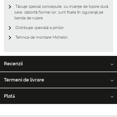
Tăcuțe special concepute, cu inserție de topire dură,
care, datorită formei lor, sunt fixate în siguranță pe
banda de rulare.
Distribuție specială a pinilor.
Tehnica de montare Michelin.
Recenzii
Termeni de livrare
Plată