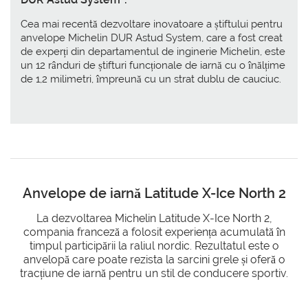
Cea mai recentă dezvoltare inovatoare a știftului pentru
anvelope Michelin DUR Astud System, care a fost creat
de experți din departamentul de inginerie Michelin, este
un 12 rânduri de știfturi funcționale de iarnă cu o înălțime
de 1,2 milimetri, împreună cu un strat dublu de cauciuc.
Anvelope de iarnă Latitude X-Ice North 2
La dezvoltarea Michelin Latitude X-Ice North 2,
compania franceză a folosit experiența acumulată în
timpul participării la raliul nordic. Rezultatul este o
anvelopă care poate rezista la sarcini grele și oferă o
tracțiune de iarnă pentru un stil de conducere sportiv.