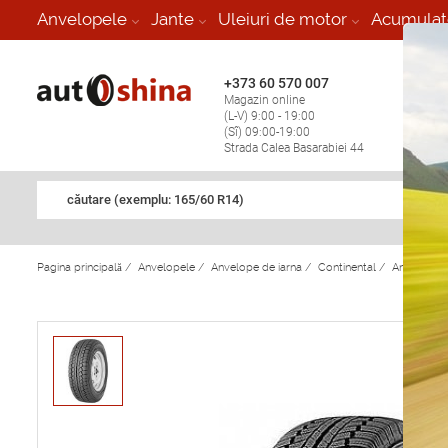
-
Anvelopele
Jante
Uleiuri de motor
Acumulat
+373 60 570 007
+373 
Magazin online
Vulcan
(L-V) 9:00 - 19:00
stop în
(Sî) 09:00-19:00
Strada Calea Basarabiei 44
căutare (exemplu: 165/60 R14)
Pagina principală
/
Anvelopele
/
Anvelope de iarna
/
Continental
/
Anvelope d