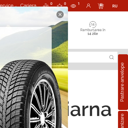
0
0
1
ervice
Cariera
RU
Rambursarea în
14 zile
Pastrare anvelope
ct 205/65 R16 105R
ope de iarna