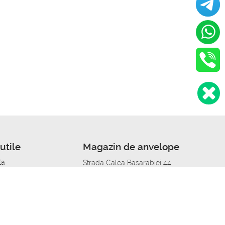
utile
Magazin de anvelope
ta
Strada Calea Basarabiei 44
edit
Service auto in Chisinau
a automobil
unile anvelopelor
Strada Calea Basarabiei 44
pelor în orașe