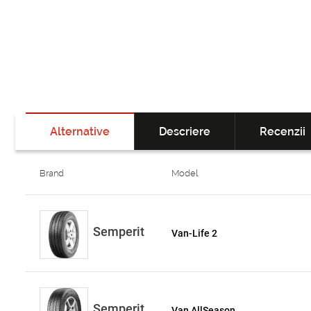
Alternative
Descriere
Recenzii
Brand
Model
Semperit
Van-Life 2
Semperit
Van AllSeason