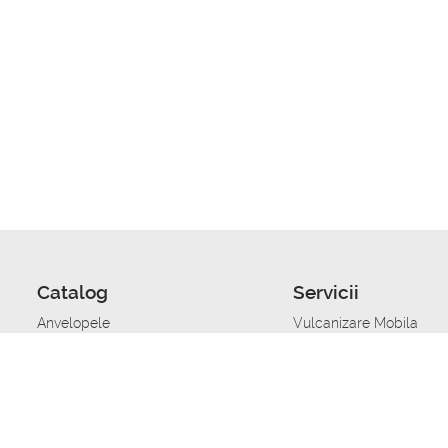
Catalog
Servicii
Anvelopele
Vulcanizare Mobila
Jante
Stocare anvelope
Uleiuri de motor
Schimbarea anvelopelo
Acumulatoare auto
Taierea benzii de rulare
Accesorii
Ajutor tehnic in caz de 
Sisteme de alarma auto
Asistenta tehnica la blo