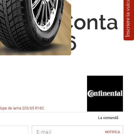
Înscriere la vulcanizare
nental
VikingConta
5/65 R16
lope de iarna 205/65 R16C
La comandă
NOTIFICA