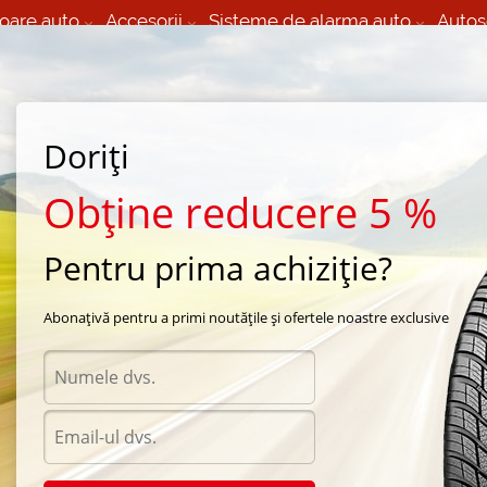
oare auto
Accesorii
Sisteme de alarma auto
Autos
60 066 000
+373 60 608 000
izare Mobila 24/7 non
Service auto in Chisinau
 toate regiunile
(L-V) 9:00 - 19:00
Doriți
(Sî) 09:00-19:00
Strada Calea Basarabiei 44
Obține reducere 5 %
Pentru prima achiziție?
e iarna Continental
/
Continental VancoVikingContact
/
Continental VancoVikingConta
Abonațivă pentru a primi noutățile și ofertele noastre exclusive
Anvel