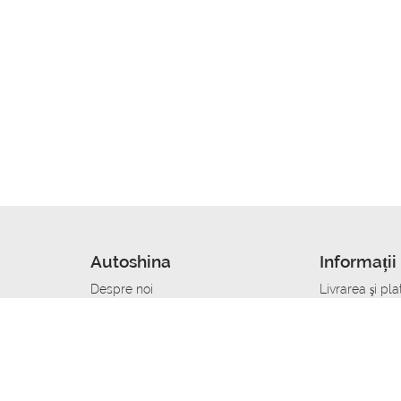
Autoshina
Informații 
Despre noi
Livrarea şi pla
Noutati
Сumpăra in cr
r
Cariera
Anvelope dup
Contacte
Toate dimensi
accident
Condiții de returnare
Livrare anvelo
care
Politica de confidențialitate
Bine sa stii