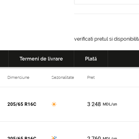
verificati pretul si disponibil
Termeni de livrare
Plată
Dimensiune
Sezonalitate
Pret
3 248
205/65 R16C
MDL/un
2 760
205/65 R16C
MDL/un