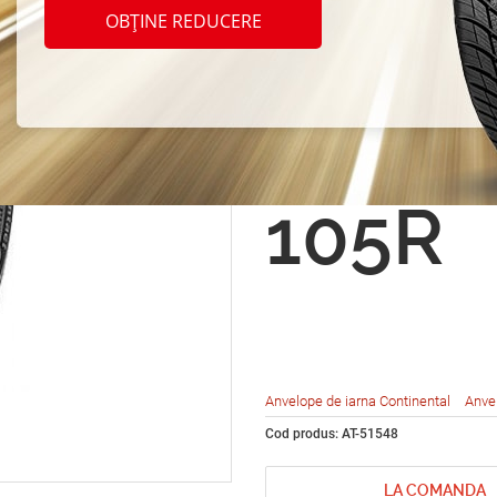
Conti
OBȚINE REDUCERE
Vanco
ct 20
105R
Anvelope de iarna Continental
Anve
Cod produs: AT-51548
LA COMANDA