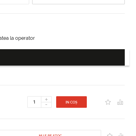
itatea la operator
+
-
IN COȘ
NU E PE STOC