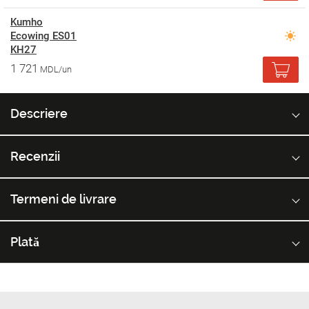
Kumho
Ecowing ES01
KH27
1 721
MDL/un
Descriere
Recenzii
Termeni de livrare
Plată