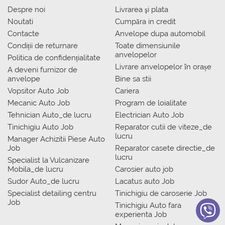
Despre noi
Livrarea şi plata
Noutati
Сumpăra in credit
Contacte
Anvelope dupa automobil
Condiții de returnare
Toate dimensiunile
anvelopelor
Politica de confidențialitate
Livrare anvelopelor în orașe
A deveni furnizor de
anvelope
Bine sa stii
Vopsitor Auto Job
Cariera
Mecanic Auto Job
Program de loialitate
Tehnician Auto_de lucru
Electrician Auto Job
Tinichigiu Auto Job
Reparator cutii de viteze_de
lucru
Manager Achizitii Piese Auto
Job
Reparator casete directie_de
lucru
Specialist la Vulcanizare
Mobila_de lucru
Carosier auto job
Sudor Auto_de lucru
Lacatus auto Job
Specialist detailing centru
Tinichigiu de caroserie Job
Job
Tinichigiu Auto fara
experienta Job