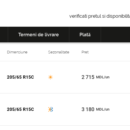
verificati pretul si disponibil
Termeni de livrare
Plată
Dimensiune
Sezonalitate
Pret
2 715
205/65 R15C
MDL/un
3 180
205/65 R15C
MDL/un