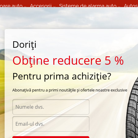
oare auto
Accesorii
Sisteme de alarma auto
Autos
60 066 000
+373 60 608 000
izare Mobila 24/7 non
Service auto in Chisinau
 toate regiunile
(L-V) 9:00 - 19:00
Doriți
(Sî) 09:00-19:00
Strada Calea Basarabiei 44
Obține reducere 5 %
Pentru prima achiziție?
e vara Continental
/
VancoContact 2
/
Continental VancoContact 2 205/65 R15 100T
Abonațivă pentru a primi noutățile și ofertele noastre exclusive
Anvel