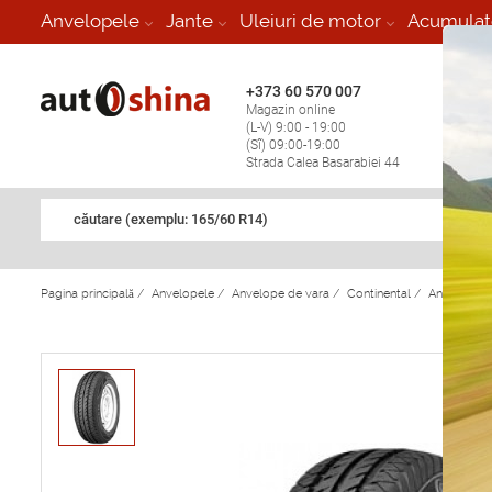
-
Anvelopele
Jante
Uleiuri de motor
Acumulat
+373 60 570 007
+373 
Magazin online
Vulcan
(L-V) 9:00 - 19:00
stop în
(Sî) 09:00-19:00
Strada Calea Basarabiei 44
căutare (exemplu: 165/60 R14)
Pagina principală
/
Anvelopele
/
Anvelope de vara
/
Continental
/
Anvelope d