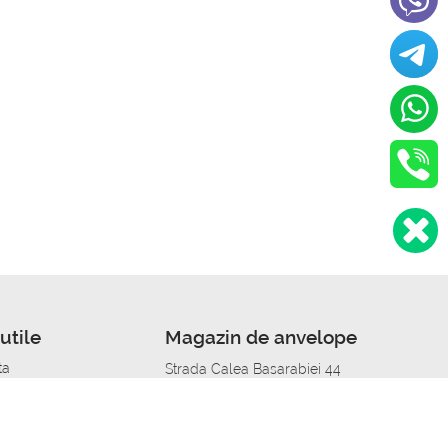
utile
Magazin de anvelope
ta
Strada Calea Basarabiei 44
edit
Service auto in Chisinau
a automobil
unile anvelopelor
Strada Calea Basarabiei 44