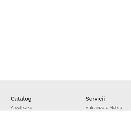
Catalog
Servicii
Anvelopele
Vulcanizare Mobila
Jante
Stocare anvelope
Uleiuri de motor
Schimbarea anvelopelo
Acumulatoare auto
Taierea benzii de rulare