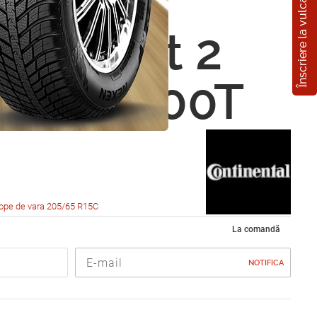
Înscriere la vulcanizare
nental
Contact 2
5 R15 100T
ope de vara 205/65 R15C
La comandă
NOTIFICA