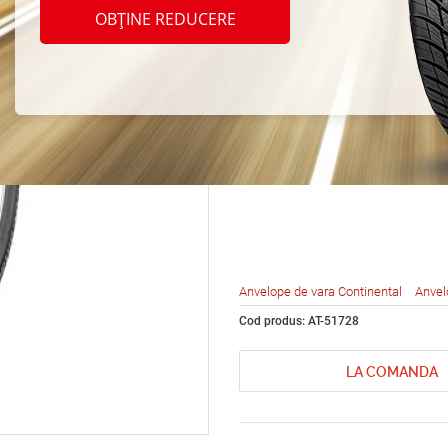
Conti
OBȚINE REDUCERE
Vanco
205/6
Anvelope de vara Continental
Anvel
Cod produs: AT-51728
LA COMANDA