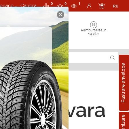
0
0
1
ervice
Cariera
RU
Rambursarea în
14 zile
Pastrare anvelope
ope de vara