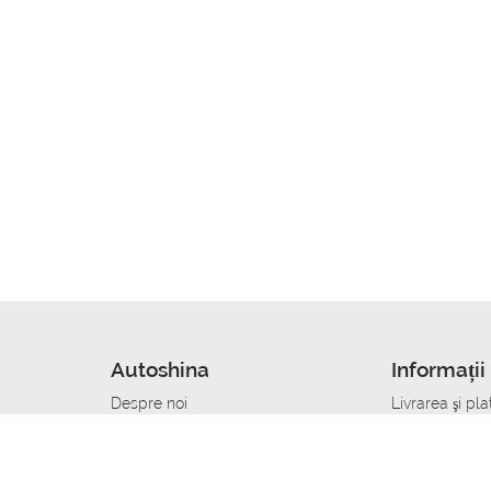
Autoshina
Informații 
Despre noi
Livrarea şi pla
Noutati
Сumpăra in cr
r
Cariera
Anvelope dup
Contacte
Toate dimensi