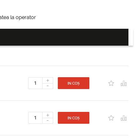
itatea la operator
+
-
IN COȘ
+
-
IN COȘ