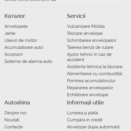
Каталог
Servicii
Anvelopele
Vulcanizare Mobila
Jante
Stocare anvelope
Uleiuri de motor
Schimbarea anvelopelor
Acumulatoare auto
Taierea benzii de rulare
Accesorii
Ajutor tehnic in caz de
accident
Sisteme de alarma auto
Asistenta tehnica la blocare
Alimentarea cu combustibil
Pornirea acumulatorului
Repararea anvelopelor
Echilibrare anvelope
Autoshina
Informații utile
Despre noi
Livrarea şi plata
Noutati
Сumpăra in credit
Contacte
Anvelope dupa automobil