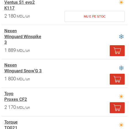
Ventus S1 evo2
K117
2 180
MDL/un
NU E PE STOC
Nexen
Winguard Winspike
3
1 889
MDL/un
Nexen
Winguard Snow'G 3
1 800
MDL/un
Toyo
Proxes CF2
2 170
MDL/un
Torque
TQ021