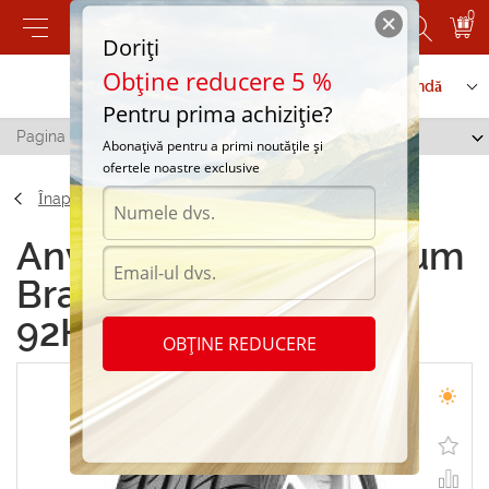
0
Doriți
Obține reducere 5 %
Contactați-ne
Serviciu de comandă
Pentru prima achiziție?
Pagina principală
/
Barum Bravuris 2 205/60 R16 92H
Abonațivă pentru a primi noutățile și
ofertele noastre exclusive
Înapoi
Anvelope de vara Barum
Bravuris 2 205/60 R16
92H
OBȚINE REDUCERE