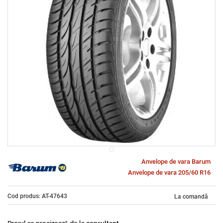
Anvelope de vara Barum
Anvelope de vara 205/60 R16
Cod produs: AT-47643
La comandă