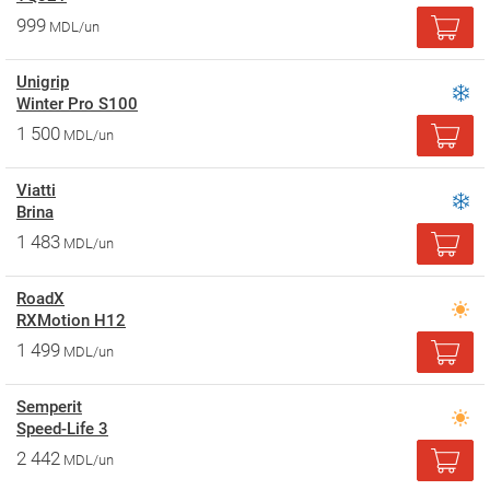
999
MDL/un
Unigrip
Winter Pro S100
1 500
MDL/un
Viatti
Brina
1 483
MDL/un
RoadX
RXMotion H12
1 499
MDL/un
Semperit
Speed-Life 3
2 442
MDL/un