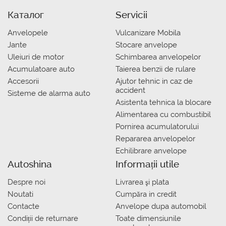
Каталог
Servicii
Anvelopele
Vulcanizare Mobila
Jante
Stocare anvelope
Uleiuri de motor
Schimbarea anvelopelor
Acumulatoare auto
Taierea benzii de rulare
Accesorii
Ajutor tehnic in caz de
accident
Sisteme de alarma auto
Asistenta tehnica la blocare
Alimentarea cu combustibil
Pornirea acumulatorului
Repararea anvelopelor
Echilibrare anvelope
Autoshina
Informații utile
Despre noi
Livrarea şi plata
Noutati
Сumpăra in credit
Contacte
Anvelope dupa automobil
Condiții de returnare
Toate dimensiunile