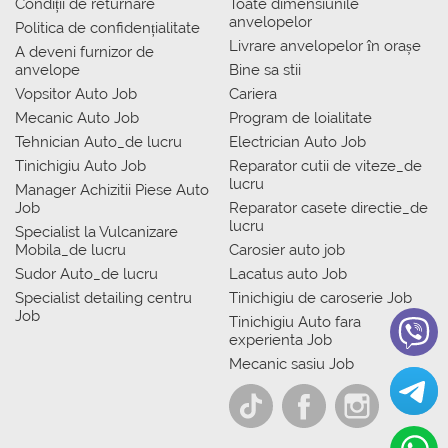
Condiții de returnare
Toate dimensiunile
anvelopelor
Politica de confidențialitate
Livrare anvelopelor în orașe
A deveni furnizor de
anvelope
Bine sa stii
Vopsitor Auto Job
Cariera
Mecanic Auto Job
Program de loialitate
Tehnician Auto_de lucru
Electrician Auto Job
Tinichigiu Auto Job
Reparator cutii de viteze_de
lucru
Manager Achizitii Piese Auto
Job
Reparator casete directie_de
lucru
Specialist la Vulcanizare
Mobila_de lucru
Carosier auto job
Sudor Auto_de lucru
Lacatus auto Job
Specialist detailing centru
Tinichigiu de caroserie Job
Job
Tinichigiu Auto fara
experienta Job
Mecanic sasiu Job