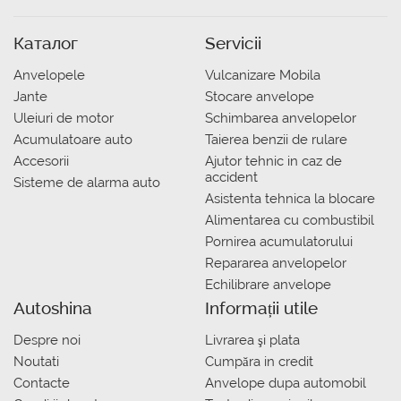
Каталог
Servicii
Anvelopele
Vulcanizare Mobila
Jante
Stocare anvelope
Uleiuri de motor
Schimbarea anvelopelor
Acumulatoare auto
Taierea benzii de rulare
Accesorii
Ajutor tehnic in caz de
accident
Sisteme de alarma auto
Asistenta tehnica la blocare
Alimentarea cu combustibil
Pornirea acumulatorului
Repararea anvelopelor
Echilibrare anvelope
Autoshina
Informații utile
Despre noi
Livrarea şi plata
Noutati
Сumpăra in credit
Contacte
Anvelope dupa automobil