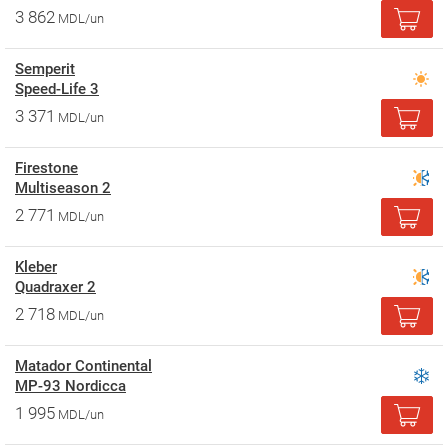
3 862
MDL/un
Semperit
Speed-Life 3
3 371
MDL/un
Firestone
Multiseason 2
2 771
MDL/un
Kleber
Quadraxer 2
2 718
MDL/un
Matador Continental
MP-93 Nordicca
1 995
MDL/un