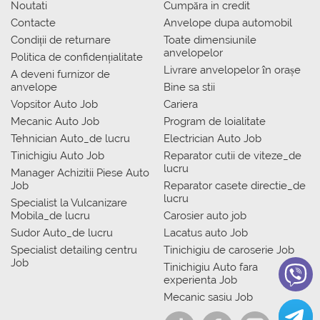
Noutati
Сumpăra in credit
Contacte
Anvelope dupa automobil
Condiții de returnare
Toate dimensiunile
anvelopelor
Politica de confidențialitate
Livrare anvelopelor în orașe
A deveni furnizor de
anvelope
Bine sa stii
Vopsitor Auto Job
Cariera
Mecanic Auto Job
Program de loialitate
Tehnician Auto_de lucru
Electrician Auto Job
Tinichigiu Auto Job
Reparator cutii de viteze_de
lucru
Manager Achizitii Piese Auto
Job
Reparator casete directie_de
lucru
Specialist la Vulcanizare
Mobila_de lucru
Carosier auto job
Sudor Auto_de lucru
Lacatus auto Job
Specialist detailing centru
Tinichigiu de caroserie Job
Job
Tinichigiu Auto fara
experienta Job
Mecanic sasiu Job