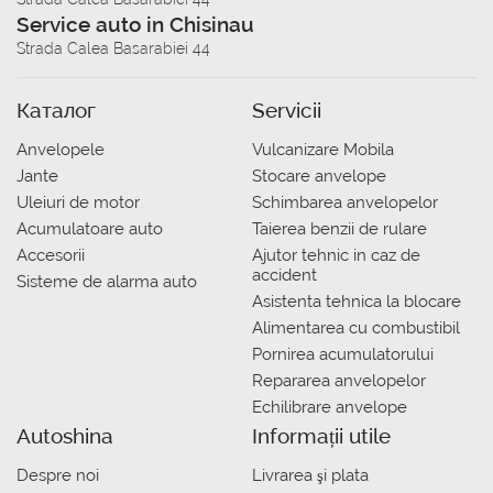
Service auto in Chisinau
Strada Calea Basarabiei 44
Каталог
Servicii
Anvelopele
Vulcanizare Mobila
Jante
Stocare anvelope
Uleiuri de motor
Schimbarea anvelopelor
Acumulatoare auto
Taierea benzii de rulare
Accesorii
Ajutor tehnic in caz de
accident
Sisteme de alarma auto
Asistenta tehnica la blocare
Alimentarea cu combustibil
Pornirea acumulatorului
Repararea anvelopelor
Echilibrare anvelope
Autoshina
Informații utile
Despre noi
Livrarea şi plata