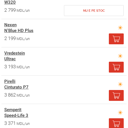
W320
2 799
MDL/un
NU E PE STOC
Nexen
N'Blue HD Plus
2 199
MDL/un
Vredestein
Ultrac
3 193
MDL/un
Pirelli
Cinturato P7
3 862
MDL/un
Semperit
Speed-Life 3
3 371
MDL/un