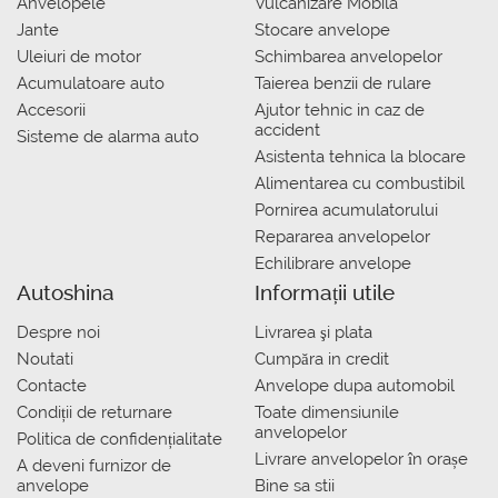
Anvelopele
Vulcanizare Mobila
Jante
Stocare anvelope
Uleiuri de motor
Schimbarea anvelopelor
Acumulatoare auto
Taierea benzii de rulare
Accesorii
Ajutor tehnic in caz de
accident
Sisteme de alarma auto
Asistenta tehnica la blocare
Alimentarea cu combustibil
Pornirea acumulatorului
Repararea anvelopelor
Echilibrare anvelope
Autoshina
Informații utile
Despre noi
Livrarea şi plata
Noutati
Сumpăra in credit
Contacte
Anvelope dupa automobil
Condiții de returnare
Toate dimensiunile
anvelopelor
Politica de confidențialitate
Livrare anvelopelor în orașe
A deveni furnizor de
anvelope
Bine sa stii