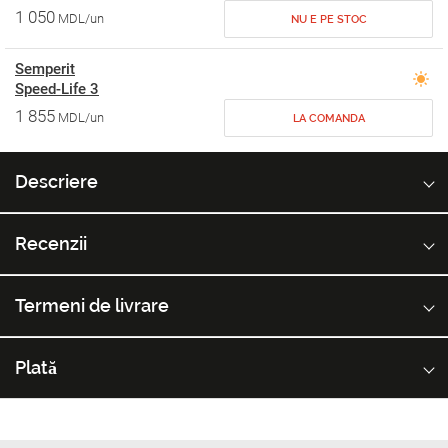
1 050
MDL/un
NU E PE STOC
Semperit
Speed-Life 3
1 855
MDL/un
LA COMANDA
Descriere
Recenzii
Termeni de livrare
Plată