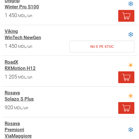
Unigrip
Winter Pro S100
1 450
MDL/un
Viking
WinTech NewGen
1 450
MDL/un
NU E PE STOC
RoadX
RXMotion H12
1 205
MDL/un
Rosava
Solazo S Plus
920
MDL/un
Rosava
Premiorri
ViaMaggiore