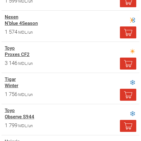
1 599
MDL/un
Nexen
N'blue 4Season
1 574
MDL/un
Toyo
Proxes CF2
3 146
MDL/un
Tigar
Winter
1 756
MDL/un
Toyo
Observe S944
1 799
MDL/un