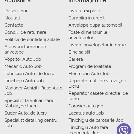
Autoshina
Informații utile
Despre noi
Livrarea şi plata
Noutati
Сumpăra in credit
Contacte
Anvelope dupa automobil
Condiții de returnare
Toate dimensiunile
anvelopelor
Politica de confidențialitate
Livrare anvelopelor în orașe
A deveni furnizor de
anvelope
Bine sa stii
Vopsitor Auto Job
Cariera
Mecanic Auto Job
Program de loialitate
Tehnician Auto_de lucru
Electrician Auto Job
Tinichigiu Auto Job
Reparator cutii de viteze_de
lucru
Manager Achizitii Piese Auto
Job
Reparator casete directie_de
lucru
Specialist la Vulcanizare
Mobila_de lucru
Carosier auto job
Sudor Auto_de lucru
Lacatus auto Job
Specialist detailing centru
Tinichigiu de caroserie Job
Job
Tinichigiu Auto fara
experienta Job