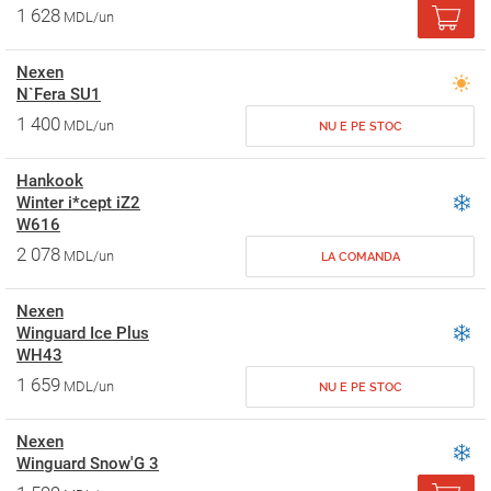
1 628
MDL/un
Nexen
N`Fera SU1
1 400
MDL/un
NU E PE STOC
Hankook
Winter i*cept iZ2
W616
2 078
MDL/un
LA COMANDA
Nexen
Winguard Ice Plus
WH43
1 659
MDL/un
NU E PE STOC
Nexen
Winguard Snow'G 3