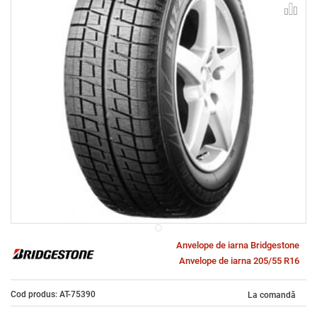
Anvelope de iarna Bridgestone
Anvelope de iarna 205/55 R16
Cod produs: AT-75390
La comandă