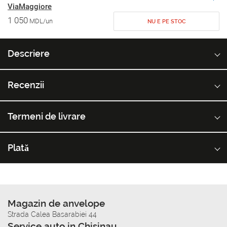
ViaMaggiore
1 050
MDL/un
NU E PE STOC
Descriere
Recenzii
Termeni de livrare
Plată
Magazin de anvelope
Strada Calea Basarabiei 44
Service auto in Chisinau