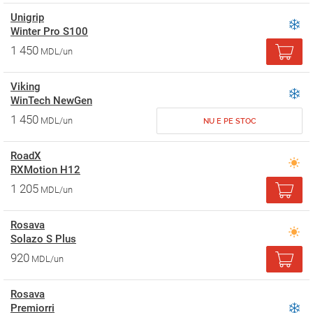
Unigrip
Winter Pro S100
1 450
MDL/un
Viking
WinTech NewGen
1 450
MDL/un
NU E PE STOC
RoadX
RXMotion H12
1 205
MDL/un
Rosava
Solazo S Plus
920
MDL/un
Rosava
Premiorri