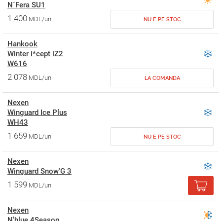
N`Fera SU1
1 400
MDL/un
NU E PE STOC
Hankook
Winter i*cept iZ2
W616
2 078
MDL/un
LA COMANDA
Nexen
Winguard Ice Plus
WH43
1 659
MDL/un
NU E PE STOC
Nexen
Winguard Snow'G 3
1 599
MDL/un
Nexen
N'blue 4Season