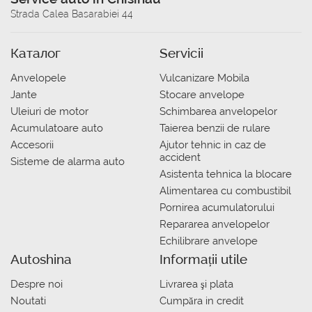
Strada Calea Basarabiei 44
Каталог
Servicii
Anvelopele
Vulcanizare Mobila
Jante
Stocare anvelope
Uleiuri de motor
Schimbarea anvelopelor
Acumulatoare auto
Taierea benzii de rulare
Accesorii
Ajutor tehnic in caz de
accident
Sisteme de alarma auto
Asistenta tehnica la blocare
Alimentarea cu combustibil
Pornirea acumulatorului
Repararea anvelopelor
Echilibrare anvelope
Autoshina
Informații utile
Despre noi
Livrarea şi plata
Noutati
Сumpăra in credit