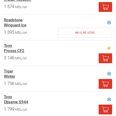
1 574
MDL/un
Roadstone
Winguard Ice
1 395
MDL/un
NU E PE STOC
Toyo
Proxes CF2
3 146
MDL/un
Tigar
Winter
1 756
MDL/un
Toyo
Observe S944
1 799
MDL/un