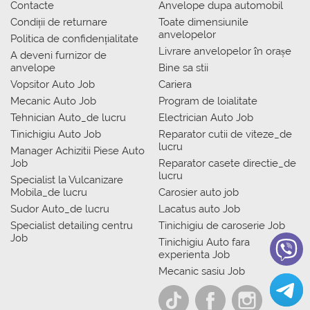
Contacte
Anvelope dupa automobil
Condiții de returnare
Toate dimensiunile
anvelopelor
Politica de confidențialitate
Livrare anvelopelor în orașe
A deveni furnizor de
anvelope
Bine sa stii
Vopsitor Auto Job
Cariera
Mecanic Auto Job
Program de loialitate
Tehnician Auto_de lucru
Electrician Auto Job
Tinichigiu Auto Job
Reparator cutii de viteze_de
lucru
Manager Achizitii Piese Auto
Job
Reparator casete directie_de
lucru
Specialist la Vulcanizare
Mobila_de lucru
Carosier auto job
Sudor Auto_de lucru
Lacatus auto Job
Specialist detailing centru
Tinichigiu de caroserie Job
Job
Tinichigiu Auto fara
experienta Job
Mecanic sasiu Job