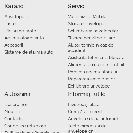
Каталог
Servicii
Anvelopele
Vulcanizare Mobila
Jante
Stocare anvelope
Uleiuri de motor
Schimbarea anvelopelor
Acumulatoare auto
Taierea benzii de rulare
Accesorii
Ajutor tehnic in caz de
accident
Sisteme de alarma auto
Asistenta tehnica la blocare
Alimentarea cu combustibil
Pornirea acumulatorului
Repararea anvelopelor
Echilibrare anvelope
Autoshina
Informații utile
Despre noi
Livrarea şi plata
Noutati
Сumpăra in credit
Contacte
Anvelope dupa automobil
Condiții de returnare
Toate dimensiunile
anvelopelor