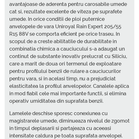
avantajoase de aderenta pentru carosabile umede
cat si, rezultate excelente de viteza pe suprafete
umede. In orice conditii de ploi puternice
anvelopele de vara Uniroyal Rain Expert 205/55
R15 88V se comporta eficient pe orice traseu. In
scopul de a creste abilitatile de durabilitate in
combinatia chimica a cauciucului s-a adaugat un
continut de substante inovativ prelucrat cu Siliciu,
care a marit de doua ori termenul de exploatare
pentru profilului benzii de rulare a cauciucurilor
pentru vara, si in acelasi timp, nu a prejudiciat
elasticitatea la profilul anvelopelor. Canalele aplica
in mod fiabil cele mai importante functii, si elimina
operativ umiditatea din suprafata benzii.
Lamelele deschise sporesc conexiunea cu
magistrarele umede, diminueaza nivelul de zgomot
in timpul deplasarii si partajeaza cu aceeasi
intensitate caldura pe toata suprafata anvelopei.