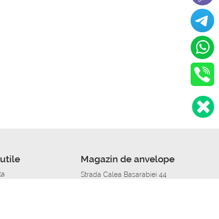
utile
Magazin de anvelope
ta
Strada Calea Basarabiei 44
edit
Service auto in Chisinau
a automobil
unile anvelopelor
Strada Calea Basarabiei 44
pelor în orașe