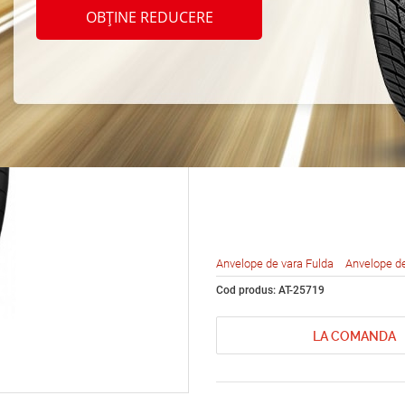
Fulda
OBȚINE REDUCERE
Sport
205/5
Anvelope de vara Fulda
Anvelope d
Cod produs: AT-25719
LA COMANDA