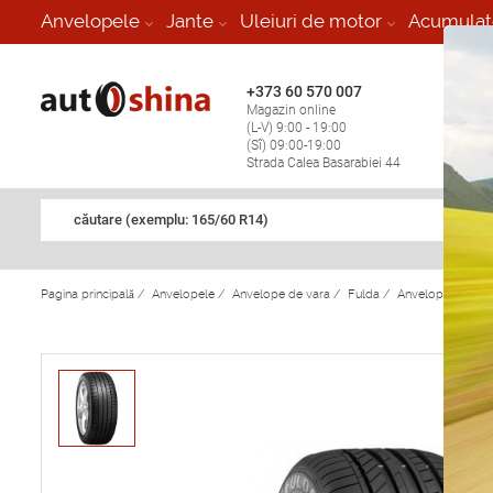
-
Anvelopele
Jante
Uleiuri de motor
Acumulat
+373 60 570 007
+373 
Magazin online
Vulcan
(L-V) 9:00 - 19:00
stop în
(Sî) 09:00-19:00
Strada Calea Basarabiei 44
căutare (exemplu: 165/60 R14)
Pagina principală
/
Anvelopele
/
Anvelope de vara
/
Fulda
/
Anvelope de var