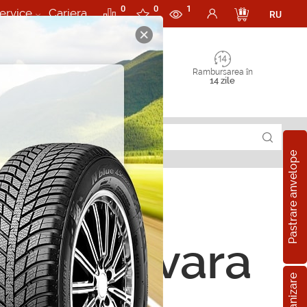
0
0
1
ervice
Cariera
RU
Rambursarea în
14 zile
Pastrare anvelope
ope de vara