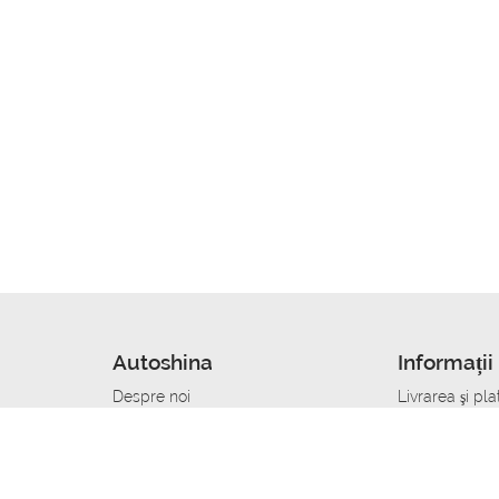
Autoshina
Informații 
Despre noi
Livrarea şi pla
Noutati
Сumpăra in cr
r
Cariera
Anvelope dup
Contacte
Toate dimensi
accident
Condiții de returnare
Livrare anvelo