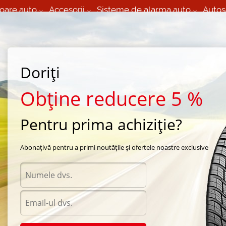
oare auto
Accesorii
Sisteme de alarma auto
Autos
60 066 000
+373 60 608 000
izare Mobila 24/7 non
Service auto in Chisinau
 toate regiunile
(L-V) 9:00 - 19:00
Doriți
(Sî) 09:00-19:00
Strada Calea Basarabiei 44
Obține reducere 5 %
Pentru prima achiziție?
a Fulda
/
SportControl
/
Fulda SportControl 205/50 R17 93W
Abonațivă pentru a primi noutățile și ofertele noastre exclusive
Anvel