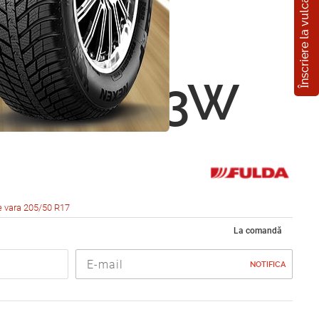
Înscriere la vulcanizare
Control
0 R17 93W
e vara 205/50 R17
La comandă
NOTIFICA