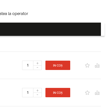
itatea la operator
+
-
IN COȘ
+
-
IN COȘ