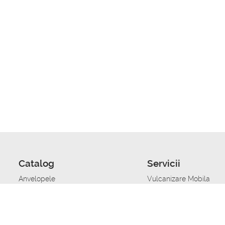
Catalog
Servicii
Anvelopele
Vulcanizare Mobila
Jante
Stocare anvelope
Uleiuri de motor
Schimbarea anvelopelo
Acumulatoare auto
Taierea benzii de rulare
Accesorii
Ajutor tehnic in caz de 