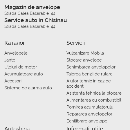
Magazin de anvelope
Strada Calea Basarabiei 44
Service auto in Chisinau
Strada Calea Basarabiei 44
Каталог
Servicii
Anvelopele
Vulcanizare Mobila
Jante
Stocare anvelope
Uleiuri de motor
Schimbarea anvelopelor
Acumulatoare auto
Taierea benzii de rulare
Accesorii
Ajutor tehnic in caz de
accident
Sisteme de alarma auto
Asistenta tehnica la blocare
Alimentarea cu combustibil
Pornirea acumulatorului
Repararea anvelopelor
Echilibrare anvelope
Autoshina
Informații utile