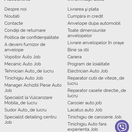
Despre noi
Livrarea şi plata
Noutati
Сumpăra in credit
Contacte
Anvelope dupa automobil
Condiții de returnare
Toate dimensiunile
anvelopelor
Politica de confidențialitate
Livrare anvelopelor în orașe
A deveni furnizor de
anvelope
Bine sa stii
Vopsitor Auto Job
Cariera
Mecanic Auto Job
Program de loialitate
Tehnician Auto_de lucru
Electrician Auto Job
Tinichigiu Auto Job
Reparator cutii de viteze_de
lucru
Manager Achizitii Piese Auto
Job
Reparator casete directie_de
lucru
Specialist la Vulcanizare
Mobila_de lucru
Carosier auto job
Sudor Auto_de lucru
Lacatus auto Job
Specialist detailing centru
Tinichigiu de caroserie Job
Job
Tinichigiu Auto fara
experienta Job