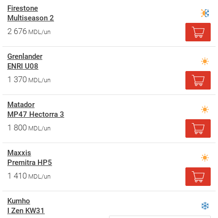
Firestone
Multiseason 2
2 676
MDL/un
Grenlander
ENRI U08
1 370
MDL/un
Matador
MP47 Hectorra 3
1 800
MDL/un
Maxxis
Premitra HP5
1 410
MDL/un
Kumho
I Zen KW31