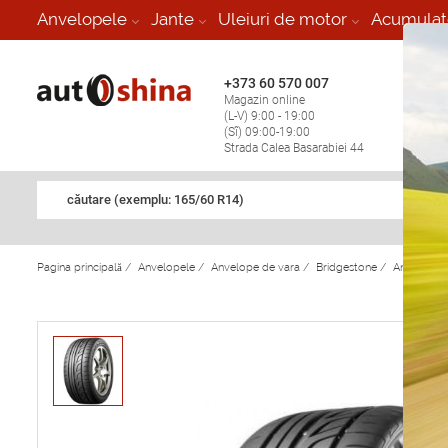
-
Anvelopele
Jante
Uleiuri de motor
Acumulat
+373 60 570 007
+373 
Magazin online
Vulcan
(L-V) 9:00 - 19:00
stop în
(Sî) 09:00-19:00
Strada Calea Basarabiei 44
căutare (exemplu: 165/60 R14)
Pagina principală
/
Anvelopele
/
Anvelope de vara
/
Bridgestone
/
Anvelope 