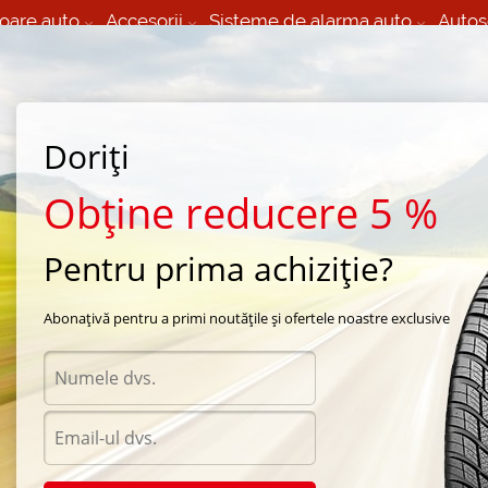
oare auto
Accesorii
Sisteme de alarma auto
Autos
60 066 000
+373 60 608 000
izare Mobila 24/7 non
Service auto in Chisinau
 toate regiunile
(L-V) 9:00 - 19:00
Doriți
(Sî) 09:00-19:00
Strada Calea Basarabiei 44
Obține reducere 5 %
Pentru prima achiziție?
de vara Bridgestone
/
Potenza RE001 Adrenalin
/
Bridgestone Potenza RE001 Adrenalin
Abonațivă pentru a primi noutățile și ofertele noastre exclusive
Anvel