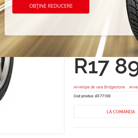
Bridg
OBȚINE REDUCERE
Poten
Adren
R17 8
Anvelope de vara Bridgestone
Anve
Cod produs: AT-77100
LA COMANDA