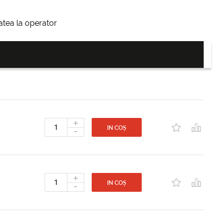
itatea la operator
+
-
IN COȘ
+
-
IN COȘ