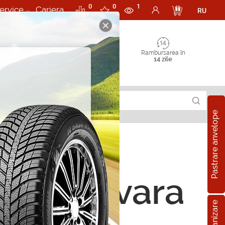
0
0
1
ervice
Cariera
RU
Rambursarea în
14 zile
Pastrare anvelope
 205/50 R17 89V
ope de vara