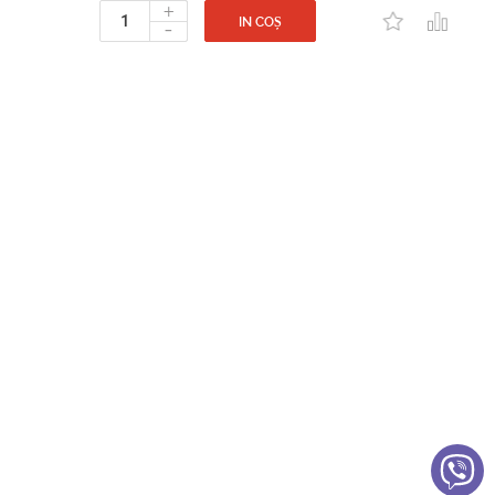
+
-
IN COȘ