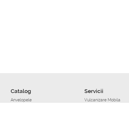
Catalog
Servicii
Anvelopele
Vulcanizare Mobila
Jante
Stocare anvelope
Uleiuri de motor
Schimbarea anvelopelo
Acumulatoare auto
Taierea benzii de rulare
Accesorii
Ajutor tehnic in caz de 