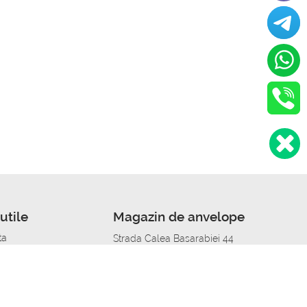
utile
Magazin de anvelope
ta
Strada Calea Basarabiei 44
edit
Service auto in Chisinau
a automobil
unile anvelopelor
Strada Calea Basarabiei 44
pelor în orașe