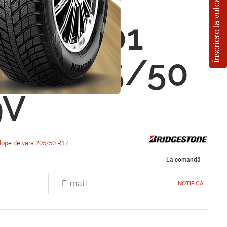
Înscriere la vulcanizare
estone
za RE001
alin 205/50
9V
lope de vara 205/50 R17
La comandă
NOTIFICA