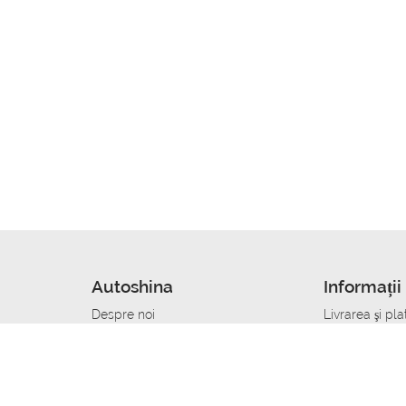
Autoshina
Informații 
Despre noi
Livrarea şi pla
Noutati
Сumpăra in cr
r
Cariera
Anvelope dup
Contacte
Toate dimensi
accident
Condiții de returnare
Livrare anvelo