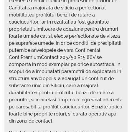
elemente chimice unice in procesul de productie.
Cantitatea majorata de siliciu a perfectionat
mobilitatea profilului benzii de rulare a
cauciucurilor, iar in rezultat au fost garantate
proprietati uimitoare de adeziune pentru drumuri
foarte umede cat si, efecte perfectionate de viteza
pe suprafete umede. In orice conditii de precipitatii
puternice anvelopele de vara Continental
ContiPremiumContact 205/50 R15 86V se
comporta in mod exemplar pe orice autostrada. In
scopul de a imbunatati parametrii de exploatare in
structura anvelopei s-a adaugat un continut de
substante unic din Siliciu, care a majorat
durabilitatea pentru profilului benzii de rulare a
pneurilor, si in acelasi timp, nu a ingreunat aderenta
pe carosabil la profilul cauciucurilor. Benzile aplica
foarte bine propriile roluri, si curata operativ apa
din zona de contact.