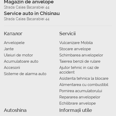
Magazin de anvelope
Strada Calea Basarabiei 44
Service auto in Chisinau
Strada Calea Basarabiei 44
Каталог
Servicii
Anvelopele
Vulcanizare Mobila
Jante
Stocare anvelope
Uleiuri de motor
Schimbarea anvelopelor
Acumulatoare auto
Taierea benzii de rulare
Accesorii
Ajutor tehnic in caz de
accident
Sisteme de alarma auto
Asistenta tehnica la blocare
Alimentarea cu combustibil
Pornirea acumulatorului
Repararea anvelopelor
Echilibrare anvelope
Autoshina
Informații utile