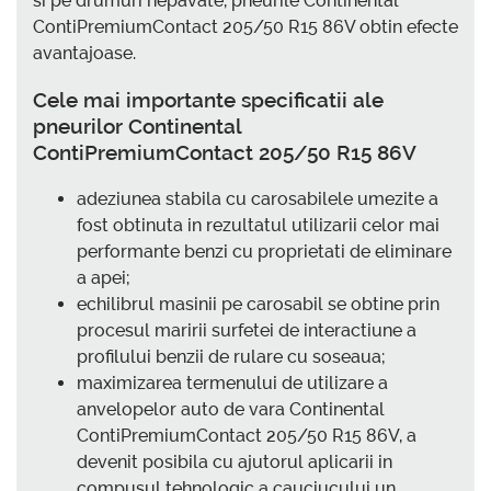
si pe drumuri nepavate, pneurile Continental
ContiPremiumContact 205/50 R15 86V obtin efecte
avantajoase.
Cele mai importante specificatii ale
pneurilor Continental
ContiPremiumContact 205/50 R15 86V
adeziunea stabila cu carosabilele umezite a
fost obtinuta in rezultatul utilizarii celor mai
performante benzi cu proprietati de eliminare
a apei;
echilibrul masinii pe carosabil se obtine prin
procesul maririi surfetei de interactiune a
profilului benzii de rulare cu soseaua;
maximizarea termenului de utilizare a
anvelopelor auto de vara Continental
ContiPremiumContact 205/50 R15 86V, a
devenit posibila cu ajutorul aplicarii in
compusul tehnologic a cauciucului un