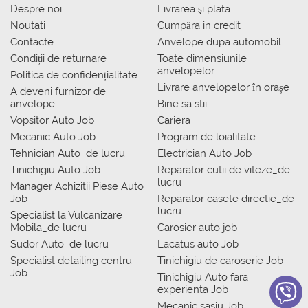
Despre noi
Livrarea şi plata
Noutati
Сumpăra in credit
Contacte
Anvelope dupa automobil
Condiții de returnare
Toate dimensiunile
anvelopelor
Politica de confidențialitate
Livrare anvelopelor în orașe
A deveni furnizor de
anvelope
Bine sa stii
Vopsitor Auto Job
Cariera
Mecanic Auto Job
Program de loialitate
Tehnician Auto_de lucru
Electrician Auto Job
Tinichigiu Auto Job
Reparator cutii de viteze_de
lucru
Manager Achizitii Piese Auto
Job
Reparator casete directie_de
lucru
Specialist la Vulcanizare
Mobila_de lucru
Carosier auto job
Sudor Auto_de lucru
Lacatus auto Job
Specialist detailing centru
Tinichigiu de caroserie Job
Job
Tinichigiu Auto fara
experienta Job
Mecanic sasiu Job