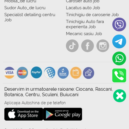
Mobila_de lucru
Carosier auto job
Sudor Auto_de lucru
Lacatus auto Job
Specialist detailing centru
Tinichigiu de caroserie Job
Job
Tinichigiu Auto fara
experienta Job
Mecanic sasiu Job
Deservim in urmatoarele raioane: Ciocana, Rascani,
Botanica, Centru, Sculeni, Buiucani
Aplicația Autoshina de pe telefon