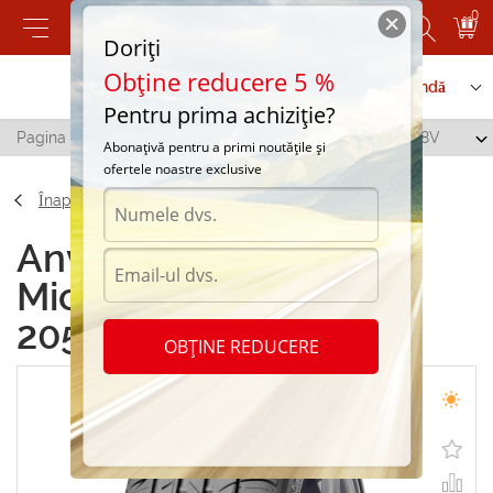
0
Doriți
Obține reducere 5 %
Contactați-ne
Serviciu de comandă
Pentru prima achiziție?
Pagina principală
/
Michelin Pilot Exalto 2 205/45 R17 88V
Abonațivă pentru a primi noutățile și
ofertele noastre exclusive
Înapoi
Anvelope de vara
Michelin Pilot Exalto 2
205/45 R17 88V
OBȚINE REDUCERE