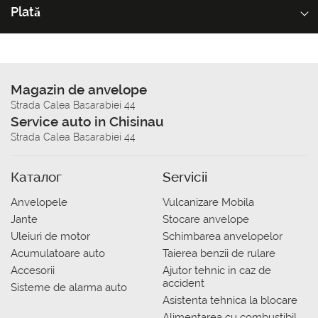
Plată
Magazin de anvelope
Strada Calea Basarabiei 44
Service auto in Chisinau
Strada Calea Basarabiei 44
Каталог
Servicii
Anvelopele
Vulcanizare Mobila
Jante
Stocare anvelope
Uleiuri de motor
Schimbarea anvelopelor
Acumulatoare auto
Taierea benzii de rulare
Accesorii
Ajutor tehnic in caz de
accident
Sisteme de alarma auto
Asistenta tehnica la blocare
Alimentarea cu combustibil