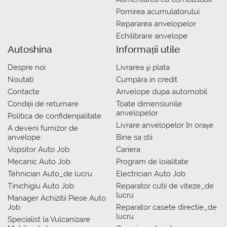
Pornirea acumulatorului
Repararea anvelopelor
Echilibrare anvelope
Autoshina
Informații utile
Despre noi
Livrarea şi plata
Noutati
Сumpăra in credit
Contacte
Anvelope dupa automobil
Condiții de returnare
Toate dimensiunile
anvelopelor
Politica de confidențialitate
Livrare anvelopelor în orașe
A deveni furnizor de
anvelope
Bine sa stii
Vopsitor Auto Job
Cariera
Mecanic Auto Job
Program de loialitate
Tehnician Auto_de lucru
Electrician Auto Job
Tinichigiu Auto Job
Reparator cutii de viteze_de
lucru
Manager Achizitii Piese Auto
Job
Reparator casete directie_de
lucru
Specialist la Vulcanizare