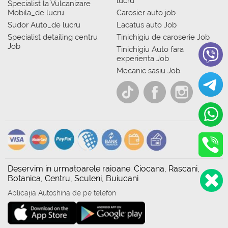
lucru
Specialist la Vulcanizare
Mobila_de lucru
Carosier auto job
Sudor Auto_de lucru
Lacatus auto Job
Specialist detailing centru
Tinichigiu de caroserie Job
Job
Tinichigiu Auto fara
experienta Job
Mecanic sasiu Job
Deservim in urmatoarele raioane: Ciocana, Rascani,
Botanica, Centru, Sculeni, Buiucani
Aplicația Autoshina de pe telefon