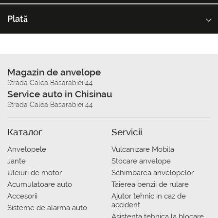
Plată
Magazin de anvelope
Strada Calea Basarabiei 44
Service auto in Chisinau
Strada Calea Basarabiei 44
Каталог
Servicii
Anvelopele
Vulcanizare Mobila
Jante
Stocare anvelope
Uleiuri de motor
Schimbarea anvelopelor
Acumulatoare auto
Taierea benzii de rulare
Accesorii
Ajutor tehnic in caz de
accident
Sisteme de alarma auto
Asistenta tehnica la blocare