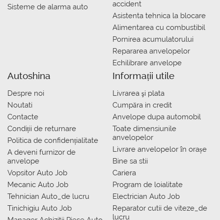
accident
Sisteme de alarma auto
Asistenta tehnica la blocare
Alimentarea cu combustibil
Pornirea acumulatorului
Repararea anvelopelor
Echilibrare anvelope
Autoshina
Informații utile
Despre noi
Livrarea şi plata
Noutati
Сumpăra in credit
Contacte
Anvelope dupa automobil
Condiții de returnare
Toate dimensiunile
anvelopelor
Politica de confidențialitate
Livrare anvelopelor în orașe
A deveni furnizor de
anvelope
Bine sa stii
Vopsitor Auto Job
Cariera
Mecanic Auto Job
Program de loialitate
Tehnician Auto_de lucru
Electrician Auto Job
Tinichigiu Auto Job
Reparator cutii de viteze_de
lucru