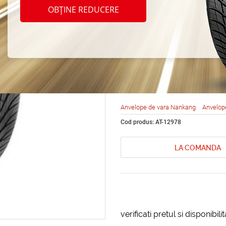
Nanka
OBȚINE REDUCERE
Ultra 
205/4
Anvelope de vara Nankang
Anvelop
Cod produs: AT-12978
LA COMANDA
verificati pretul si disponibil