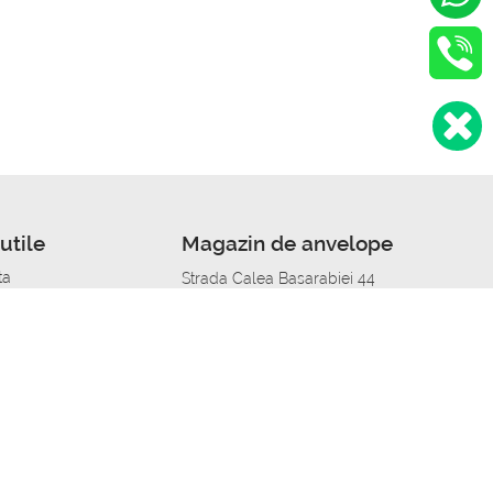
utile
Magazin de anvelope
ta
Strada Calea Basarabiei 44
edit
Service auto in Chisinau
a automobil
unile anvelopelor
Strada Calea Basarabiei 44
pelor în orașe
alitate
Aplicația Autoshina de pe telefon
itii Piese Auto Job
 Vulcanizare Mobila_de