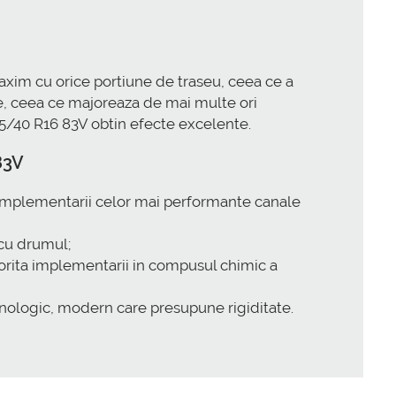
maxim cu orice portiune de traseu, ceea ce a
re, ceea ce majoreaza de mai multe ori
205/40 R16 83V obtin efecte excelente.
83V
l implementarii celor mai performante canale
 cu drumul;
torita implementarii in compusul chimic a
ehnologic, modern care presupune rigiditate.