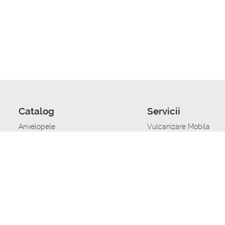
Catalog
Servicii
Anvelopele
Vulcanizare Mobila
Jante
Stocare anvelope
Uleiuri de motor
Schimbarea anvelopelo
Acumulatoare auto
Taierea benzii de rulare
Accesorii
Ajutor tehnic in caz de 
Sisteme de alarma auto
Asistenta tehnica la blo
Alimentarea cu combust
Pornirea acumulatorului
Repararea anvelopelor