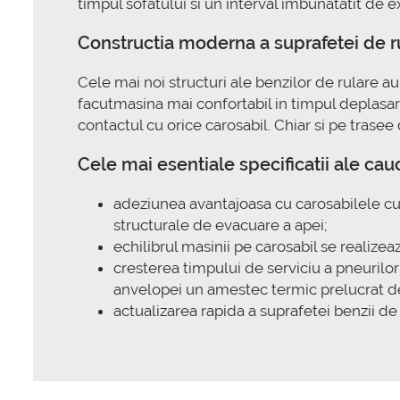
timpul sofatului si un interval imbunatatit de e
Constructia moderna a suprafetei de r
Cele mai noi structuri ale benzilor de rulare a
facutmasina mai confortabil in timpul deplasar
contactul cu orice carosabil. Chiar si pe trase
Cele mai esentiale specificatii ale ca
adeziunea avantajoasa cu carosabilele cu 
structurale de evacuare a apei;
echilibrul masinii pe carosabil se realizea
cresterea timpului de serviciu a pneuril
anvelopei un amestec termic prelucrat de
actualizarea rapida a suprafetei benzii d