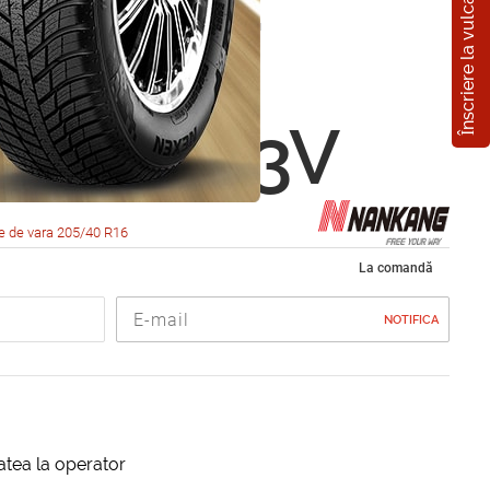
Înscriere la vulcanizare
ng NS2
Sport
0 R16 83V
e de vara 205/40 R16
La comandă
NOTIFICA
itatea la operator