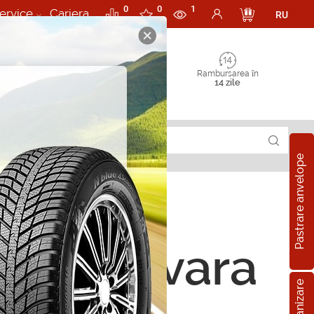
0
0
1
ervice
Cariera
RU
Rambursarea în
14 zile
Pastrare anvelope
ope de vara