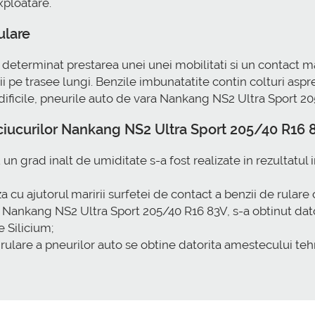
xploatare.
ulare
u determinat prestarea unei unei mobilitati si un contact 
ii pe trasee lungi. Benzile imbunatatite contin colturi asp
e dificile, pneurile auto de vara Nankang NS2 Ultra Sport 
uciucurilor Nankang NS2 Ultra Sport 205/40 R16 
un grad inalt de umiditate s-a fost realizate in rezultatu
za cu ajutorul maririi surfetei de contact a benzii de rulare
or Nankang NS2 Ultra Sport 205/40 R16 83V, s-a obtinut da
 Silicium;
e rulare a pneurilor auto se obtine datorita amestecului t