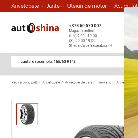
-
Anvelopele
Jante
Uleiuri de motor
Acumulat
+373 60 570 007
+373 
Magazin online
Vulcan
(L-V) 9:00 - 19:00
stop în
(Sî) 09:00-19:00
Strada Calea Basarabiei 44
căutare (exemplu: 165/60 R14)
Pagina principală
/
Anvelopele
/
Anvelope de vara
/
Nankang
/
Anvelope de