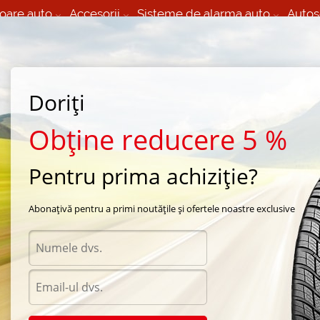
oare auto
Accesorii
Sisteme de alarma auto
Autos
60 066 000
+373 60 608 000
izare Mobila 24/7 non
Service auto in Chisinau
 toate regiunile
(L-V) 9:00 - 19:00
Doriți
(Sî) 09:00-19:00
Strada Calea Basarabiei 44
Obține reducere 5 %
Pentru prima achiziție?
 vara Nankang
/
NS2 Ultra Sport
/
Nankang NS2 Ultra Sport 205/40 R16 83V
Abonațivă pentru a primi noutățile și ofertele noastre exclusive
Anvel