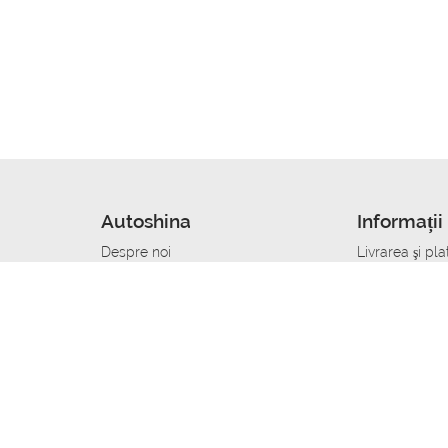
Autoshina
Informații 
Despre noi
Livrarea şi pla
Noutati
Сumpăra in cr
r
Cariera
Anvelope dup
Contacte
Toate dimensi
accident
Condiții de returnare
Livrare anvelo
care
Politica de confidențialitate
Bine sa stii
ibil
A deveni furnizor de anvelope
Program de loi
Vopsitor Auto Job
Manager Achiz
Mecanic Auto Job
Specialist la
lucru