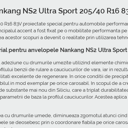
ankang NS2 Ultra Sport 205/40 R16 8
 R16 83V proiectate special pentru automobile performant
incipalul accent a fost fixat pe o mobilitate performanta p
 acestor scopuri a devenit o realitate prin utilizarea tehno
rial pentru anvelopele Nankang NS2 Ultra Spor
a adeziune cu drumurile umezite utilizind elemente chimic
ofilului benzii de rulare a cauciucurilor de vara, iar in rezu
ilitati excelente de regenerare. In orice conditii de preci
ul in mod exemplar pe orice carosabil. In scopul de a cres
 substante mai nou din Siliciu, care a triplat durabilitatea
 parametrii de baza la profilul cauciucurilor. Acestea aplica 
nea cu drumurile umede, diminueaza zgomotul atunci cind 
ele se deosebesc prin o coordonare fiabila pe orice carosa