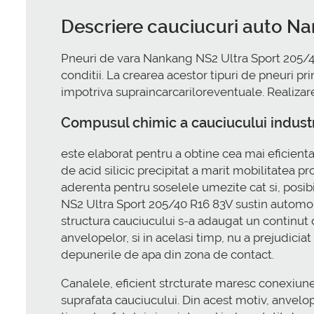
Descriere cauciucuri auto N
Pneuri de vara Nankang NS2 Ultra Sport 205/40
conditii. La crearea acestor tipuri de pneuri pr
impotriva supraincarcariloreventuale. Realizarea
Compusul chimic a cauciucului indust
este elaborat pentru a obtine cea mai eficient
de acid silicic precipitat a marit mobilitatea pr
aderenta pentru soselele umezite cat si, posib
NS2 Ultra Sport 205/40 R16 83V sustin automobil
structura cauciucului s-a adaugat un continut de
anvelopelor, si in acelasi timp, nu a prejudiciat
depunerile de apa din zona de contact.
Canalele, eficient strcturate maresc conexiu
suprafata cauciucului. Din acest motiv, anvelop