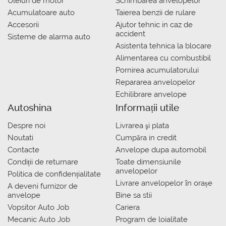
Uleiuri de motor
Schimbarea anvelopelor
Acumulatoare auto
Taierea benzii de rulare
Accesorii
Ajutor tehnic in caz de
accident
Sisteme de alarma auto
Asistenta tehnica la blocare
Alimentarea cu combustibil
Pornirea acumulatorului
Repararea anvelopelor
Echilibrare anvelope
Autoshina
Informații utile
Despre noi
Livrarea şi plata
Noutati
Сumpăra in credit
Contacte
Anvelope dupa automobil
Condiții de returnare
Toate dimensiunile
anvelopelor
Politica de confidențialitate
Livrare anvelopelor în orașe
A deveni furnizor de
anvelope
Bine sa stii
Vopsitor Auto Job
Cariera
Mecanic Auto Job
Program de loialitate