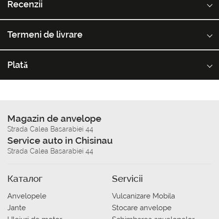
Recenzii
Termeni de livrare
Plată
Magazin de anvelope
Strada Calea Basarabiei 44
Service auto in Chisinau
Strada Calea Basarabiei 44
Каталог
Servicii
Anvelopele
Vulcanizare Mobila
Jante
Stocare anvelope