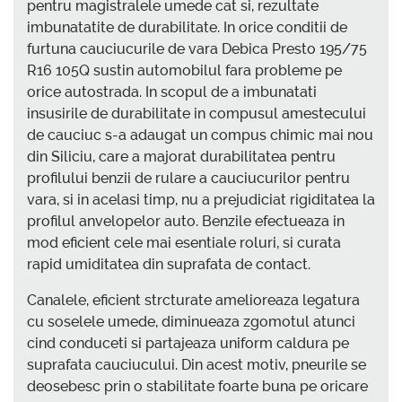
pentru magistralele umede cat si, rezultate
imbunatatite de durabilitate. In orice conditii de
furtuna cauciucurile de vara Debica Presto 195/75
R16 105Q sustin automobilul fara probleme pe
orice autostrada. In scopul de a imbunatati
insusirile de durabilitate in compusul amestecului
de cauciuc s-a adaugat un compus chimic mai nou
din Siliciu, care a majorat durabilitatea pentru
profilului benzii de rulare a cauciucurilor pentru
vara, si in acelasi timp, nu a prejudiciat rigiditatea la
profilul anvelopelor auto. Benzile efectueaza in
mod eficient cele mai esentiale roluri, si curata
rapid umiditatea din suprafata de contact.
Canalele, eficient strcturate amelioreaza legatura
cu soselele umede, diminueaza zgomotul atunci
cind conduceti si partajeaza uniform caldura pe
suprafata cauciucului. Din acest motiv, pneurile se
deosebesc prin o stabilitate foarte buna pe oricare