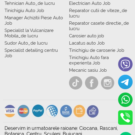
Tehnician Auto_de lucru
Electrician Auto Job
Tinichigiu Auto Job
Reparator cutii de viteze_de
lucru
Manager Achizitii Piese Auto
Job
Reparator casete directie_de
lucru
Specialist la Vulcanizare
Mobila_de lucru
Carosier auto job
Sudor Auto_de lucru
Lacatus auto Job
Specialist detailing centru
Tinichigiu de caroserie Job
Job
Tinichigiu Auto fara
experienta Job
Mecanic sasiu Job
Deservim in urmatoarele raioane: Ciocana, Rascani,
Botanica, Centru, Sculeni, Buiucani