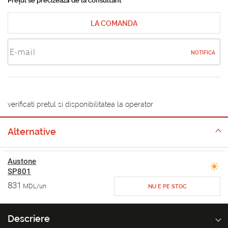
Prețul se precizează de la consultant
LA COMANDA
NOTIFICA
verificati pretul si disponibilitatea la operator
Alternative
Austone
SP801
831
MDL/un
NU E PE STOC
Descriere