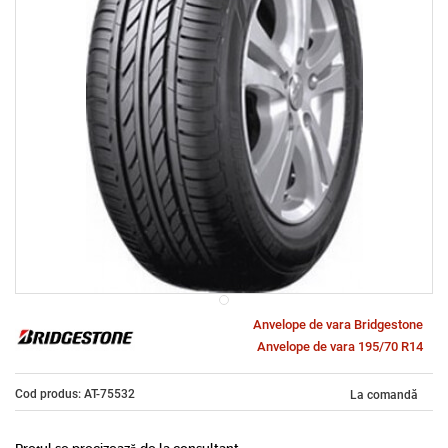
Anvelope de vara Bridgestone
Anvelope de vara 195/70 R14
Cod produs: AT-75532
La comandă