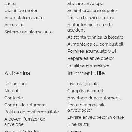
Jante
Stocare anvelope
Uleiuri de motor
Schimbarea anvelopelor
Acumulatoare auto
Taierea benzii de rulare
Accesorii
Ajutor tehnic in caz de
accident
Sisteme de alarma auto
Asistenta tehnica la blocare
Alimentarea cu combustibil
Pornirea acumulatorului
Repararea anvelopelor
Echilibrare anvelope
Autoshina
Informații utile
Despre noi
Livrarea şi plata
Noutati
Сumpăra in credit
Contacte
Anvelope dupa automobil
Condiții de returnare
Toate dimensiunile
anvelopelor
Politica de confidențialitate
Livrare anvelopelor în orașe
A deveni furnizor de
anvelope
Bine sa stii
Vopsitor Auto Job
Cariera