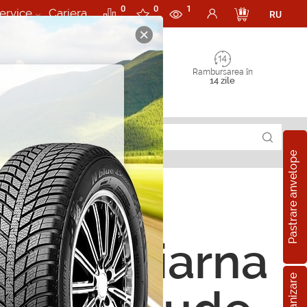
0
0
1
ervice
Cariera
RU
Rambursarea în
14 zile
Pastrare anvelope
ope de iarna