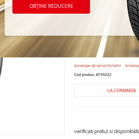
Michel
OBȚINE REDUCERE
X-Ice 
195/6
Anvelope de iarna Michelin
Anvelop
Cod produs: AT-95222
LA COMANDA
verificati pretul si disponibil