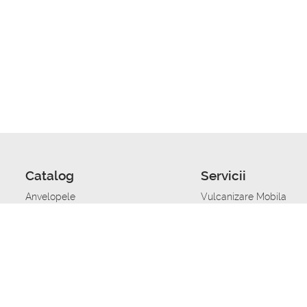
Catalog
Servicii
Anvelopele
Vulcanizare Mobila
Jante
Stocare anvelope
Uleiuri de motor
Schimbarea anvelopelo
Acumulatoare auto
Taierea benzii de rulare
Accesorii
Ajutor tehnic in caz de 
Sisteme de alarma auto
Asistenta tehnica la blo
Alimentarea cu combust
Pornirea acumulatorului