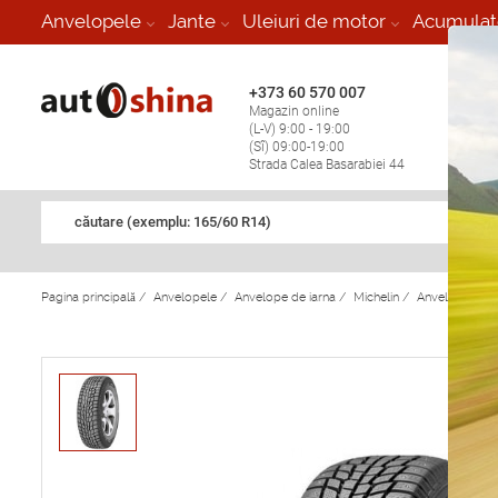
-
Anvelopele
Jante
Uleiuri de motor
Acumulat
+373 60 570 007
+373 
Magazin online
Vulcan
(L-V) 9:00 - 19:00
stop în
(Sî) 09:00-19:00
Strada Calea Basarabiei 44
căutare (exemplu: 165/60 R14)
Pagina principală
/
Anvelopele
/
Anvelope de iarna
/
Michelin
/
Anvelope de i