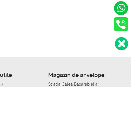
utile
Magazin de anvelope
ta
Strada Calea Basarabiei 44
edit
Service auto in Chisinau
a automobil
unile anvelopelor
Strada Calea Basarabiei 44
pelor în orașe
alitate
Aplicația Autoshina de pe telefon
itii Piese Auto Job