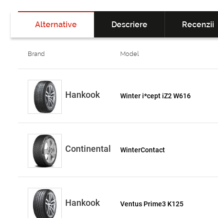
Alternative
Descriere
Recenzii
Brand
Model
Hankook
Winter i*cept iZ2 W616
Continental
WinterContact
Hankook
Ventus Prime3 K125