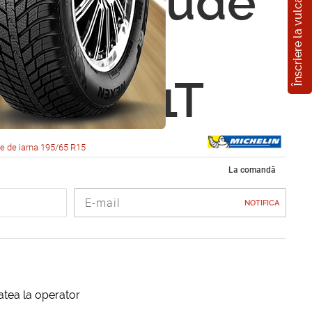
Înscriere la vulcanizare
in Latitude
North
5 R15 91T
e de iarna 195/65 R15
La comandă
NOTIFICA
itatea la operator