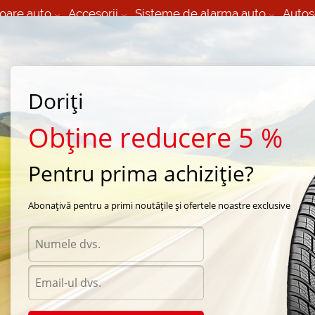
oare auto
Accesorii
Sisteme de alarma auto
Autos
60 066 000
+373 60 608 000
izare Mobila 24/7 non
Service auto in Chisinau
 toate regiunile
(L-V) 9:00 - 19:00
Doriți
(Sî) 09:00-19:00
Strada Calea Basarabiei 44
Obține reducere 5 %
Pentru prima achiziție?
arna Michelin
/
Latitude X-Ice North
/
Michelin Latitude X-Ice North 195/65 R15 91T
Abonațivă pentru a primi noutățile și ofertele noastre exclusive
Anvel