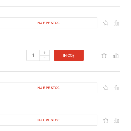
NU E PE STOC
+
-
IN COȘ
NU E PE STOC
NU E PE STOC