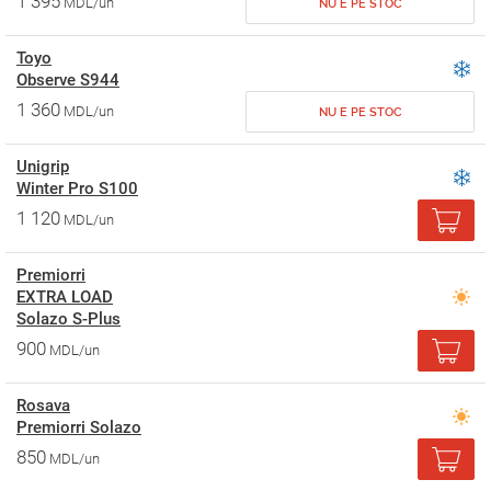
1 395
MDL/un
NU E PE STOC
Toyo
Observe S944
1 360
MDL/un
NU E PE STOC
Unigrip
Winter Pro S100
1 120
MDL/un
Premiorri
EXTRA LOAD
Solazo S-Plus
900
MDL/un
Rosava
Premiorri Solazo
850
MDL/un