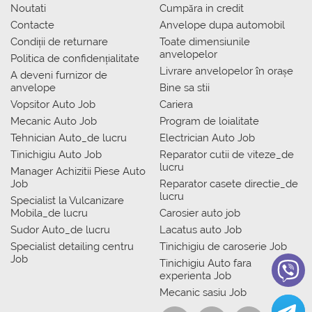
Noutati
Сumpăra in credit
Contacte
Anvelope dupa automobil
Condiții de returnare
Toate dimensiunile
anvelopelor
Politica de confidențialitate
Livrare anvelopelor în orașe
A deveni furnizor de
anvelope
Bine sa stii
Vopsitor Auto Job
Cariera
Mecanic Auto Job
Program de loialitate
Tehnician Auto_de lucru
Electrician Auto Job
Tinichigiu Auto Job
Reparator cutii de viteze_de
lucru
Manager Achizitii Piese Auto
Job
Reparator casete directie_de
lucru
Specialist la Vulcanizare
Mobila_de lucru
Carosier auto job
Sudor Auto_de lucru
Lacatus auto Job
Specialist detailing centru
Tinichigiu de caroserie Job
Job
Tinichigiu Auto fara
experienta Job
Mecanic sasiu Job