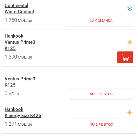
Continental
WinterContact
1 750
MDL/un
LA COMANDA
Hankook
Ventus Prime3
K125
1 390
MDL/un
Ventus Prime3
K125
0
MDL/un
NU E PE STOC
Hankook
Kinergy Eco K425
1 271
MDL/un
NU E PE STOC