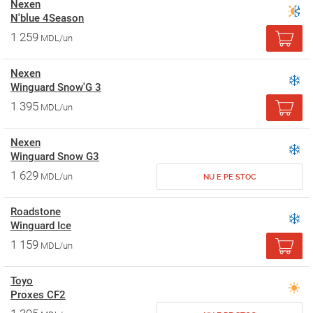
Nexen
N'blue 4Season
1 259
MDL/un
Nexen
Winguard Snow'G 3
1 395
MDL/un
Nexen
Winguard Snow G3
1 629
MDL/un
NU E PE STOC
Roadstone
Winguard Ice
1 159
MDL/un
Toyo
Proxes CF2