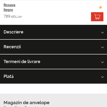
Rosava
Itegro
789
MDL/un
Descriere
Recenzii
Termeni de livrare
Plată
Magazin de anvelope