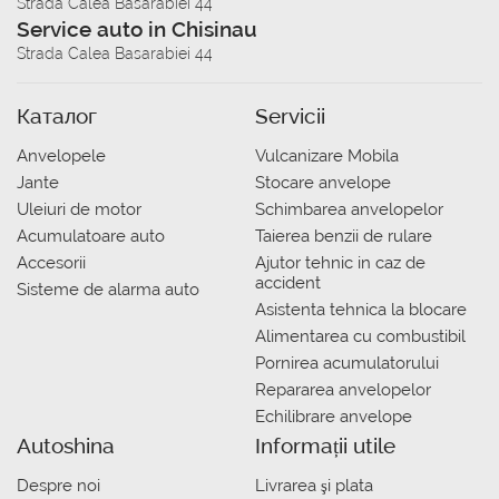
Strada Calea Basarabiei 44
Service auto in Chisinau
Strada Calea Basarabiei 44
Каталог
Servicii
Anvelopele
Vulcanizare Mobila
Jante
Stocare anvelope
Uleiuri de motor
Schimbarea anvelopelor
Acumulatoare auto
Taierea benzii de rulare
Accesorii
Ajutor tehnic in caz de
accident
Sisteme de alarma auto
Asistenta tehnica la blocare
Alimentarea cu combustibil
Pornirea acumulatorului
Repararea anvelopelor
Echilibrare anvelope
Autoshina
Informații utile
Despre noi
Livrarea şi plata