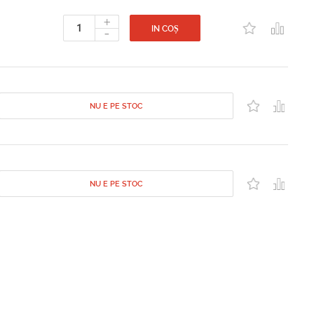
+
-
IN COȘ
NU E PE STOC
NU E PE STOC