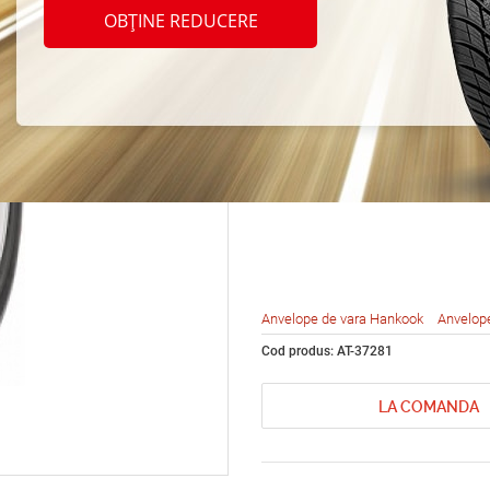
Hanko
OBȚINE REDUCERE
RA14 
97P
Anvelope de vara Hankook
Anvelop
Cod produs: AT-37281
LA COMANDA