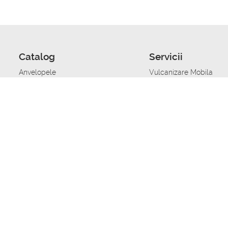
Catalog
Servicii
Anvelopele
Vulcanizare Mobila
Jante
Stocare anvelope
Uleiuri de motor
Schimbarea anvelopelo
Acumulatoare auto
Taierea benzii de rulare
Accesorii
Ajutor tehnic in caz de 
Sisteme de alarma auto
Asistenta tehnica la blo
Alimentarea cu combust
Pornirea acumulatorului
Repararea anvelopelor
Echilibrare anvelope