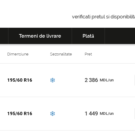
verificati pretul si disponibil
Termeni de livrare
Plată
Dimensiune
Sezonalitate
Pret
2 386
195/60 R16
MDL/un
1 449
195/60 R16
MDL/un