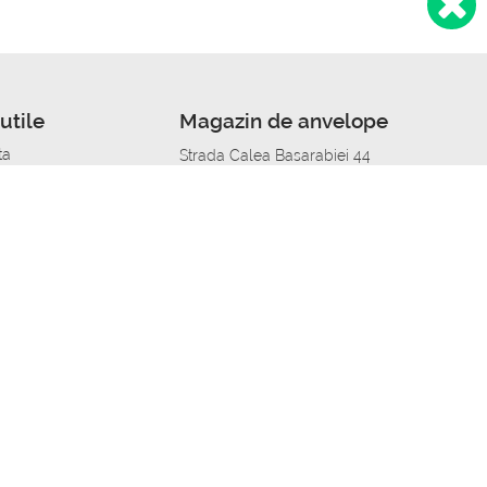
utile
Magazin de anvelope
ta
Strada Calea Basarabiei 44
edit
Service auto in Chisinau
a automobil
unile anvelopelor
Strada Calea Basarabiei 44
pelor în orașe
alitate
Aplicația Autoshina de pe telefon
itii Piese Auto Job
 Vulcanizare Mobila_de
 lucru
ailing centru Job
caroserie Job
o fara experienta Job
u Job