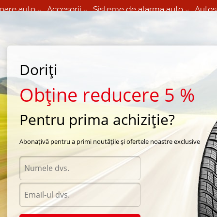
oare auto
Accesorii
Sisteme de alarma auto
Autos
60 066 000
+373 60 608 000
izare Mobila 24/7 non
Service auto in Chisinau
 toate regiunile
(L-V) 9:00 - 19:00
Doriți
(Sî) 09:00-19:00
Strada Calea Basarabiei 44
Obține reducere 5 %
Pentru prima achiziție?
 vara Hankook
/
Radial RA14
/
Hankook Radial RA14 195/60 R16 97P
Abonațivă pentru a primi noutățile și ofertele noastre exclusive
Anvel