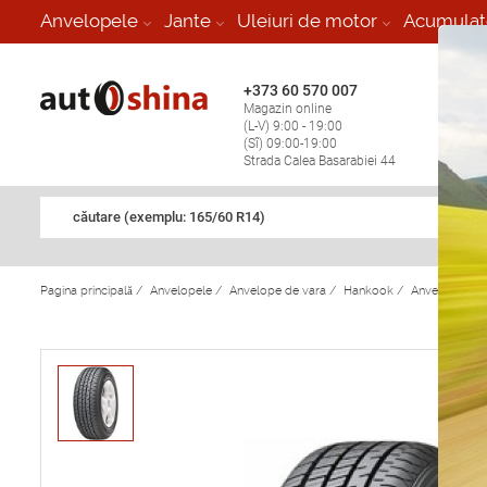
-
Anvelopele
Jante
Uleiuri de motor
Acumulat
+373 60 570 007
+373 
Magazin online
Vulcan
(L-V) 9:00 - 19:00
stop în
(Sî) 09:00-19:00
Strada Calea Basarabiei 44
căutare (exemplu: 165/60 R14)
Pagina principală
/
Anvelopele
/
Anvelope de vara
/
Hankook
/
Anvelope de