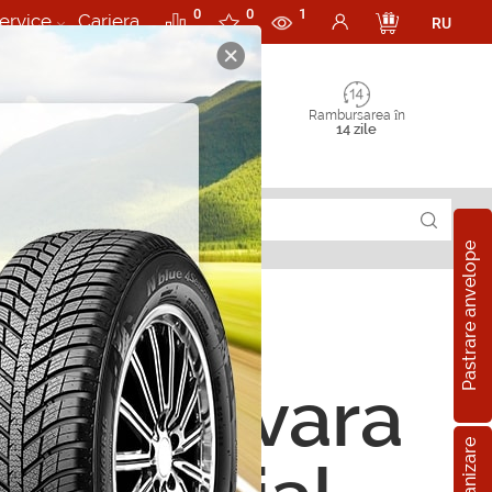
0
0
1
ervice
Cariera
RU
Rambursarea în
14 zile
Pastrare anvelope
ope de vara