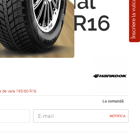
Înscriere la vulcanizare
ok Radial
195/60 R16
e de vara 195/60 R16
La comandă
NOTIFICA