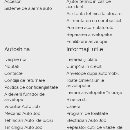
Accesorii
Ajutor tehnic in caz de
accident
Sisteme de alarma auto
Asistenta tehnica la blocare
Alimentarea cu combustibil
Pornirea acumulatorului
Repararea anvelopelor
Echilibrare anvelope
Autoshina
Informații utile
Despre noi
Livrarea şi plata
Noutati
Сumpăra in credit
Contacte
Anvelope dupa automobil
Condiții de returnare
Toate dimensiunile
anvelopelor
Politica de confidențialitate
Livrare anvelopelor în orașe
A deveni furnizor de
anvelope
Bine sa stii
Vopsitor Auto Job
Cariera
Mecanic Auto Job
Program de loialitate
Tehnician Auto_de lucru
Electrician Auto Job
Tinichigiu Auto Job
Reparator cutii de viteze_de