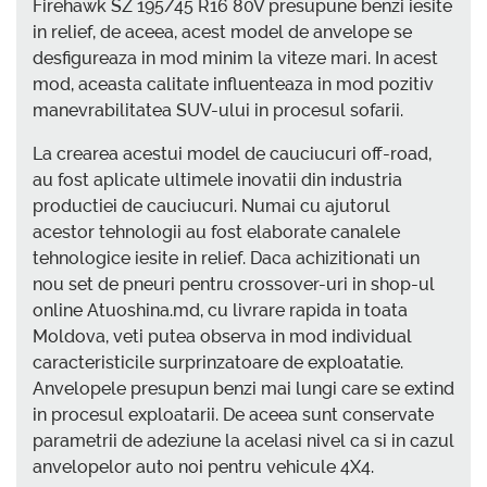
Firehawk SZ 195/45 R16 80V presupune benzi iesite
in relief, de aceea, acest model de anvelope se
desfigureaza in mod minim la viteze mari. In acest
mod, aceasta calitate influenteaza in mod pozitiv
manevrabilitatea SUV-ului in procesul sofarii.
La crearea acestui model de cauciucuri off-road,
au fost aplicate ultimele inovatii din industria
productiei de cauciucuri. Numai cu ajutorul
acestor tehnologii au fost elaborate canalele
tehnologice iesite in relief. Daca achizitionati un
nou set de pneuri pentru crossover-uri in shop-ul
online Atuoshina.md, cu livrare rapida in toata
Moldova, veti putea observa in mod individual
caracteristicile surprinzatoare de exploatatie.
Anvelopele presupun benzi mai lungi care se extind
in procesul exploatarii. De aceea sunt conservate
parametrii de adeziune la acelasi nivel ca si in cazul
anvelopelor auto noi pentru vehicule 4X4.