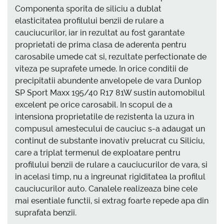
Componenta sporita de siliciu a dublat
elasticitatea profilului benzii de rulare a
cauciucurilor, iar in rezultat au fost garantate
proprietati de prima clasa de aderenta pentru
carosabile umede cat si, rezultate perfectionate de
viteza pe suprafete umede. In orice conditii de
precipitatii abundente anvelopele de vara Dunlop
SP Sport Maxx 195/40 R17 81W sustin automobilul
excelent pe orice carosabil. In scopul de a
intensiona proprietatile de rezistenta la uzura in
compusul amestecului de cauciuc s-a adaugat un
continut de substante inovativ prelucrat cu Siliciu,
care a triplat termenul de exploatare pentru
profilului benzii de rulare a cauciucurilor de vara, si
in acelasi timp, nu a ingreunat rigiditatea la profilul
cauciucurilor auto. Canalele realizeaza bine cele
mai esentiale functii, si extrag foarte repede apa din
suprafata benzii.