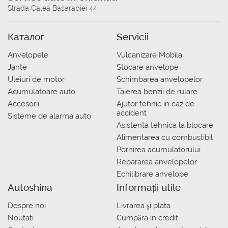
Strada Calea Basarabiei 44
Каталог
Servicii
Anvelopele
Vulcanizare Mobila
Jante
Stocare anvelope
Uleiuri de motor
Schimbarea anvelopelor
Acumulatoare auto
Taierea benzii de rulare
Accesorii
Ajutor tehnic in caz de
accident
Sisteme de alarma auto
Asistenta tehnica la blocare
Alimentarea cu combustibil
Pornirea acumulatorului
Repararea anvelopelor
Echilibrare anvelope
Autoshina
Informații utile
Despre noi
Livrarea şi plata
Noutati
Сumpăra in credit