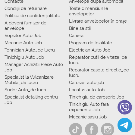
Contacte
Anvelope dupa automobil
Condiții de returnare
Toate dimensiunile
anvelopelor
Politica de confidențialitate
Livrare anvelopelor în orașe
A deveni furnizor de
anvelope
Bine sa stii
Vopsitor Auto Job
Cariera
Mecanic Auto Job
Program de loialitate
Tehnician Auto_de lucru
Electrician Auto Job
Tinichigiu Auto Job
Reparator cutii de viteze_de
lucru
Manager Achizitii Piese Auto
Job
Reparator casete directie_de
lucru
Specialist la Vulcanizare
Mobila_de lucru
Carosier auto job
Sudor Auto_de lucru
Lacatus auto Job
Specialist detailing centru
Tinichigiu de caroserie Job
Job
Tinichigiu Auto fara
experienta Job
Mecanic sasiu Job