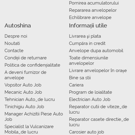
Pornirea acumulatorului
Repararea anvelopelor
Echilibrare anvelope
Autoshina
Informații utile
Despre noi
Livrarea şi plata
Noutati
Сumpăra in credit
Contacte
Anvelope dupa automobil
Condiții de returnare
Toate dimensiunile
anvelopelor
Politica de confidențialitate
Livrare anvelopelor în orașe
A deveni furnizor de
anvelope
Bine sa stii
Vopsitor Auto Job
Cariera
Mecanic Auto Job
Program de loialitate
Tehnician Auto_de lucru
Electrician Auto Job
Tinichigiu Auto Job
Reparator cutii de viteze_de
lucru
Manager Achizitii Piese Auto
Job
Reparator casete directie_de
lucru
Specialist la Vulcanizare
Mobila_de lucru
Carosier auto job