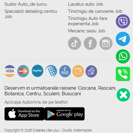
Sudor Auto_de lucru
Lacatus auto Job
Specialist detailing centru
Tinichigiu de caroserie Job
Job
Tinichigiu Auto fara
experienta Job
Mecanic sasiu Job
Deservim in urmatoarele raioane: Ciocana, Rascani,
Botanica, Centru, Sculeni, Buiucani
Aplicația Autoshina de pe telefon
Copyright © 2016 Crearea site-ului - Studio Webmaster