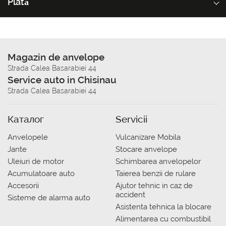
Plată
Magazin de anvelope
Strada Calea Basarabiei 44
Service auto in Chisinau
Strada Calea Basarabiei 44
Каталог
Servicii
Anvelopele
Vulcanizare Mobila
Jante
Stocare anvelope
Uleiuri de motor
Schimbarea anvelopelor
Acumulatoare auto
Taierea benzii de rulare
Accesorii
Ajutor tehnic in caz de
accident
Sisteme de alarma auto
Asistenta tehnica la blocare
Alimentarea cu combustibil