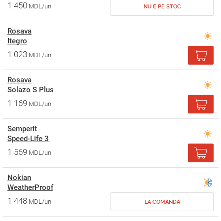
1 450
MDL/un
NU E PE STOC
Rosava
Itegro
1 023
MDL/un
Rosava
Solazo S Plus
1 169
MDL/un
Semperit
Speed-Life 3
1 569
MDL/un
Nokian
WeatherProof
1 448
MDL/un
LA COMANDA