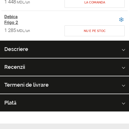
1 448
MDL/un
LA COMANDA
Debica
Frigo 2
1 285
MDL/un
NU E PE STOC
Descriere
Recenzii
Termeni de livrare
Plată