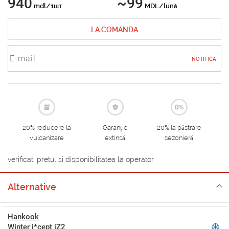
940
~99
mdl/1шт
MDL/lună
LA COMANDA
NOTIFICA
20% reducere la
Garanție
20% la păstrare
vulcanizare
extinsă
sezonieră
verificati pretul si disponibilitatea la operator
Alternative
Hankook
Winter i*cept iZ2