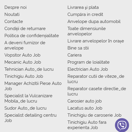
Despre noi
Livrarea şi plata
Noutati
Сumpăra in credit
Contacte
Anvelope dupa automobil
Condiții de returnare
Toate dimensiunile
anvelopelor
Politica de confidențialitate
Livrare anvelopelor în orașe
A deveni furnizor de
anvelope
Bine sa stii
Vopsitor Auto Job
Cariera
Mecanic Auto Job
Program de loialitate
Tehnician Auto_de lucru
Electrician Auto Job
Tinichigiu Auto Job
Reparator cutii de viteze_de
lucru
Manager Achizitii Piese Auto
Job
Reparator casete directie_de
lucru
Specialist la Vulcanizare
Mobila_de lucru
Carosier auto job
Sudor Auto_de lucru
Lacatus auto Job
Specialist detailing centru
Tinichigiu de caroserie Job
Job
Tinichigiu Auto fara
experienta Job