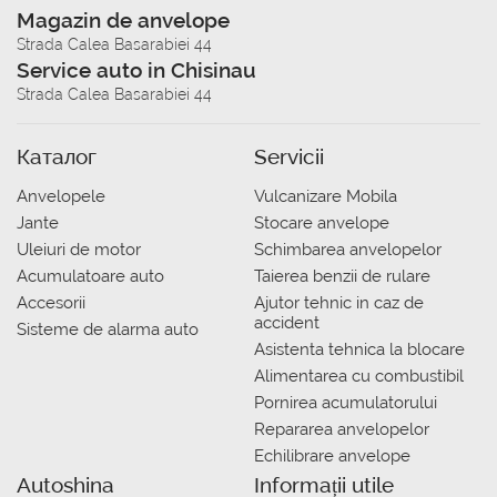
Magazin de anvelope
Strada Calea Basarabiei 44
Service auto in Chisinau
Strada Calea Basarabiei 44
Каталог
Servicii
Anvelopele
Vulcanizare Mobila
Jante
Stocare anvelope
Uleiuri de motor
Schimbarea anvelopelor
Acumulatoare auto
Taierea benzii de rulare
Accesorii
Ajutor tehnic in caz de
accident
Sisteme de alarma auto
Asistenta tehnica la blocare
Alimentarea cu combustibil
Pornirea acumulatorului
Repararea anvelopelor
Echilibrare anvelope
Autoshina
Informații utile