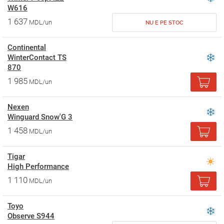
W616
1 637
MDL/un
NU E PE STOC
Continental
WinterContact TS
870
1 985
MDL/un
Nexen
Winguard Snow'G 3
1 458
MDL/un
Tigar
High Performance
1 110
MDL/un
Toyo
Observe S944