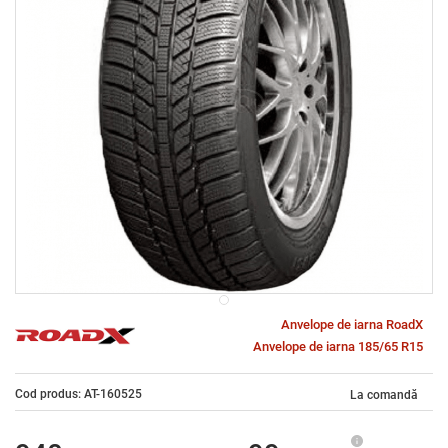
Anvelope de iarna RoadX
Anvelope de iarna 185/65 R15
Cod produs: AT-160525
La comandă