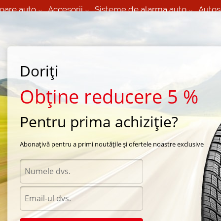
oare auto
Accesorii
Sisteme de alarma auto
Autos
60 066 000
+373 60 608 000
izare Mobila 24/7 non
Service auto in Chisinau
 toate regiunile
(L-V) 9:00 - 19:00
Doriți
(Sî) 09:00-19:00
Strada Calea Basarabiei 44
Obține reducere 5 %
Pentru prima achiziție?
arna Michelin
/
Alpin A3
/
Michelin Alpin A3 185/65 R15 92T
Abonațivă pentru a primi noutățile și ofertele noastre exclusive
Anvel