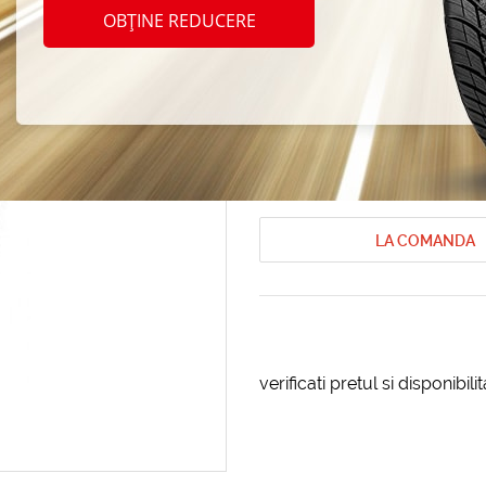
Michel
OBȚINE REDUCERE
185/6
Anvelope de iarna Michelin
Anvelop
Cod produs: AT-96117
LA COMANDA
verificati pretul si disponibil