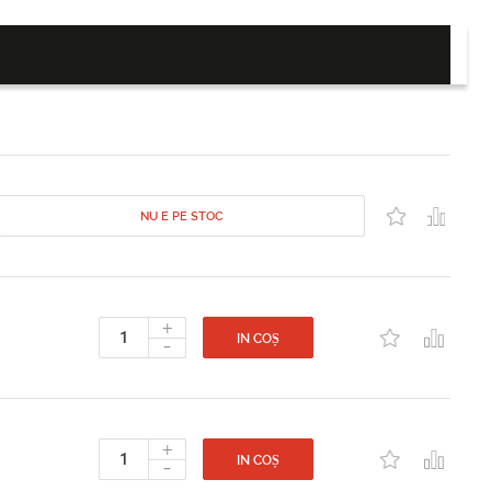
NU E PE STOC
+
-
IN COȘ
+
-
IN COȘ