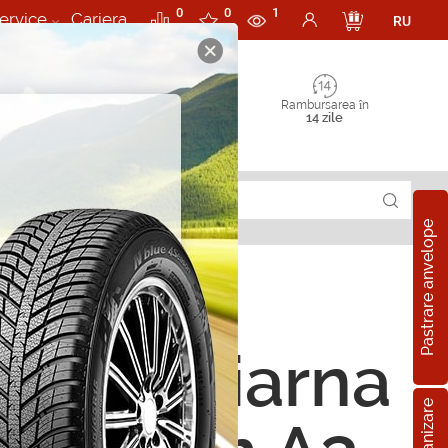
0
0
1
ervice
Cariera
RU
Rambursarea în
14 zile
Pastrare anvelope
ope de iarna