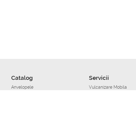
Catalog
Servicii
Anvelopele
Vulcanizare Mobila
Jante
Stocare anvelope
Uleiuri de motor
Schimbarea anvelopelo
Acumulatoare auto
Taierea benzii de rulare
Accesorii
Ajutor tehnic in caz de 
Sisteme de alarma auto
Asistenta tehnica la blo
Alimentarea cu combust
Pornirea acumulatorului