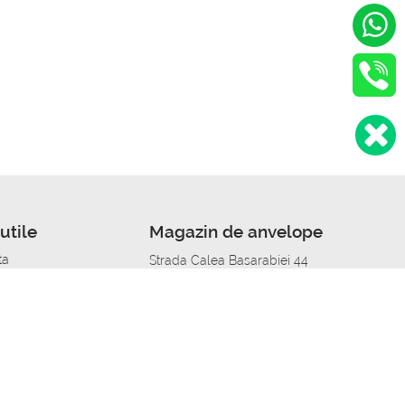
utile
Magazin de anvelope
ta
Strada Calea Basarabiei 44
edit
Service auto in Chisinau
a automobil
unile anvelopelor
Strada Calea Basarabiei 44
pelor în orașe
alitate
Aplicația Autoshina de pe telefon
itii Piese Auto Job