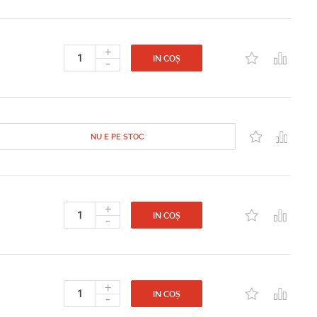
+
-
IN COȘ
NU E PE STOC
+
-
IN COȘ
+
-
IN COȘ