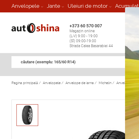
-
Anvelopele
Jante
Uleiuri de motor
Acumulat
+373 60 570 007
+373 
Magazin online
Vulcan
(L-V) 9:00 - 19:00
stop în
(Sî) 09:00-19:00
Strada Calea Basarabiei 44
căutare (exemplu: 165/60 R14)
Pagina principală
/
Anvelopele
/
Anvelope de iarna
/
Michelin
/
Anvelope de i