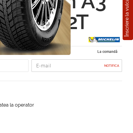
Înscriere la vulcanizare
in Alpin A3
5 R15 92T
e de iarna 185/65 R15
La comandă
NOTIFICA
itatea la operator