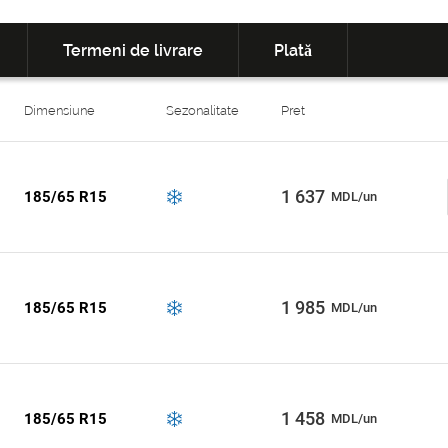
Termeni de livrare
Plată
Dimensiune
Sezonalitate
Pret
1 637
185/65 R15
MDL/un
1 985
185/65 R15
MDL/un
1 458
185/65 R15
MDL/un