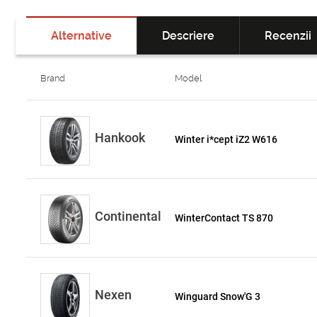
Alternative
Descriere
Recenzii
Brand
Model
Hankook
Winter i*cept iZ2 W616
Continental
WinterContact TS 870
Nexen
Winguard Snow'G 3