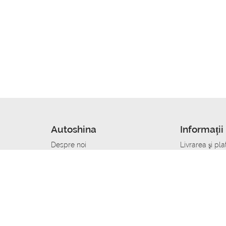
Autoshina
Informații 
Despre noi
Livrarea şi pla
Noutati
Сumpăra in cr
r
Cariera
Anvelope dup
Contacte
Toate dimensi
accident
Condiții de returnare
Livrare anvelo
care
Politica de confidențialitate
Bine sa stii
ibil
A deveni furnizor de anvelope
Program de loi
Vopsitor Auto Job
Manager Achiz