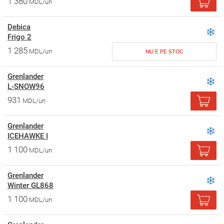
1 380
MDL/un
Debica
Frigo 2
1 285
MDL/un
NU E PE STOC
Grenlander
L-SNOW96
931
MDL/un
Grenlander
ICEHAWKE I
1 100
MDL/un
Grenlander
Winter GL868
1 100
MDL/un