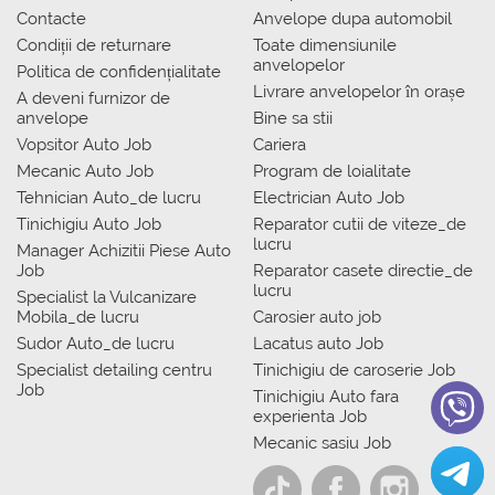
Contacte
Anvelope dupa automobil
Condiții de returnare
Toate dimensiunile
anvelopelor
Politica de confidențialitate
Livrare anvelopelor în orașe
A deveni furnizor de
anvelope
Bine sa stii
Vopsitor Auto Job
Cariera
Mecanic Auto Job
Program de loialitate
Tehnician Auto_de lucru
Electrician Auto Job
Tinichigiu Auto Job
Reparator cutii de viteze_de
lucru
Manager Achizitii Piese Auto
Job
Reparator casete directie_de
lucru
Specialist la Vulcanizare
Mobila_de lucru
Carosier auto job
Sudor Auto_de lucru
Lacatus auto Job
Specialist detailing centru
Tinichigiu de caroserie Job
Job
Tinichigiu Auto fara
experienta Job
Mecanic sasiu Job