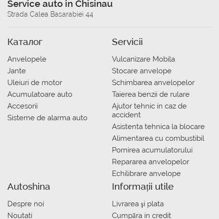
Service auto in Chisinau
Strada Calea Basarabiei 44
Каталог
Servicii
Anvelopele
Vulcanizare Mobila
Jante
Stocare anvelope
Uleiuri de motor
Schimbarea anvelopelor
Acumulatoare auto
Taierea benzii de rulare
Accesorii
Ajutor tehnic in caz de
accident
Sisteme de alarma auto
Asistenta tehnica la blocare
Alimentarea cu combustibil
Pornirea acumulatorului
Repararea anvelopelor
Echilibrare anvelope
Autoshina
Informații utile
Despre noi
Livrarea şi plata
Noutati
Сumpăra in credit