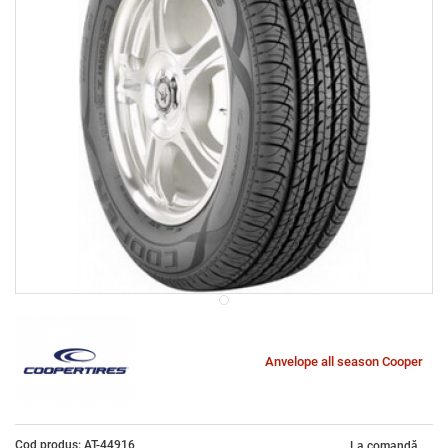
Anvelope all season Cooper
Cod produs: AT-44916
La comandă