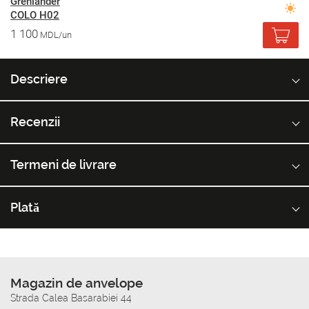
Grenlander
COLO H02
1 100
MDL/un
Descriere
Recenzii
Termeni de livrare
Plată
Magazin de anvelope
Strada Calea Basarabiei 44