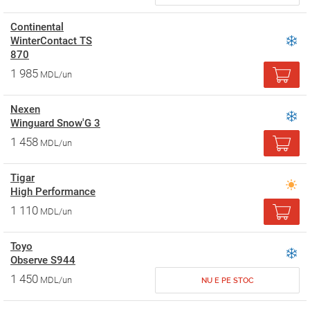
Continental
WinterContact TS
870
1 985
MDL/un
Nexen
Winguard Snow'G 3
1 458
MDL/un
Tigar
High Performance
1 110
MDL/un
Toyo
Observe S944
1 450
MDL/un
NU E PE STOC