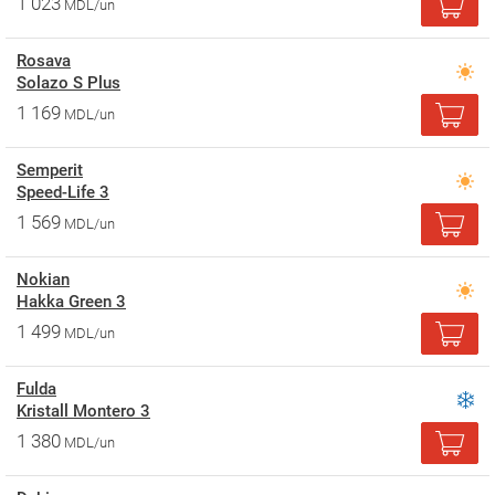
1 023
MDL/un
Rosava
Solazo S Plus
1 169
MDL/un
Semperit
Speed-Life 3
1 569
MDL/un
Nokian
Hakka Green 3
1 499
MDL/un
Fulda
Kristall Montero 3
1 380
MDL/un