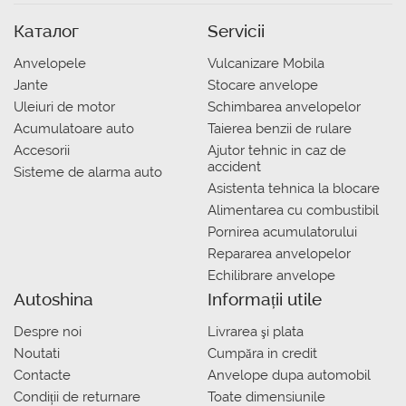
Каталог
Servicii
Anvelopele
Vulcanizare Mobila
Jante
Stocare anvelope
Uleiuri de motor
Schimbarea anvelopelor
Acumulatoare auto
Taierea benzii de rulare
Accesorii
Ajutor tehnic in caz de
accident
Sisteme de alarma auto
Asistenta tehnica la blocare
Alimentarea cu combustibil
Pornirea acumulatorului
Repararea anvelopelor
Echilibrare anvelope
Autoshina
Informații utile
Despre noi
Livrarea şi plata
Noutati
Сumpăra in credit
Contacte
Anvelope dupa automobil
Condiții de returnare
Toate dimensiunile