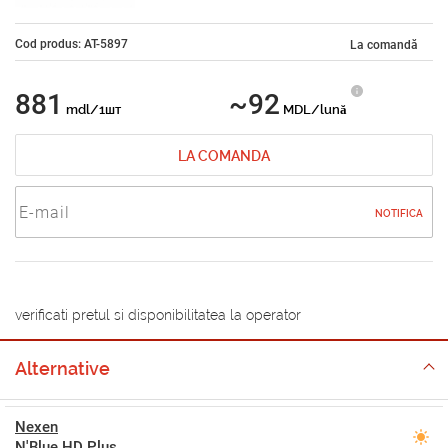
Cod produs: AT-5897
La comandă
881
~92
mdl/1шт
MDL/lună
LA COMANDA
NOTIFICA
verificati pretul si disponibilitatea la operator
Alternative
Nexen
N'Blue HD Plus