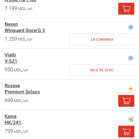
1 199
MDL/un
Nexen
Winguard Snow'G 3
1 259
MDL/un
LA COMANDA
Viatti
V-521
950
MDL/un
NU E PE STOC
Rosava
Premiorri Solazo
699
MDL/un
Kama
НК/241
799
MDL/un