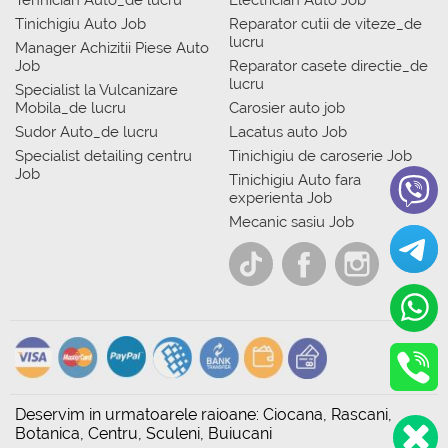
Tehnician Auto_de lucru
Electrician Auto Job
Tinichigiu Auto Job
Reparator cutii de viteze_de
lucru
Manager Achizitii Piese Auto
Job
Reparator casete directie_de
lucru
Specialist la Vulcanizare
Mobila_de lucru
Carosier auto job
Sudor Auto_de lucru
Lacatus auto Job
Specialist detailing centru
Tinichigiu de caroserie Job
Job
Tinichigiu Auto fara
experienta Job
Mecanic sasiu Job
Deservim in urmatoarele raioane: Ciocana, Rascani,
Botanica, Centru, Sculeni, Buiucani