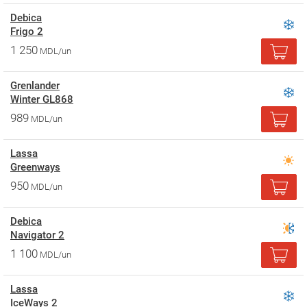
Debica
Frigo 2
1 250
MDL/un
Grenlander
Winter GL868
989
MDL/un
Lassa
Greenways
950
MDL/un
Debica
Navigator 2
1 100
MDL/un
Lassa
IceWays 2