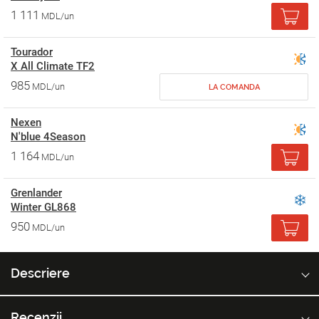
1 111
MDL/un
Tourador
X All Climate TF2
985
MDL/un
LA COMANDA
Nexen
N'blue 4Season
1 164
MDL/un
Grenlander
Winter GL868
950
MDL/un
Descriere
Recenzii