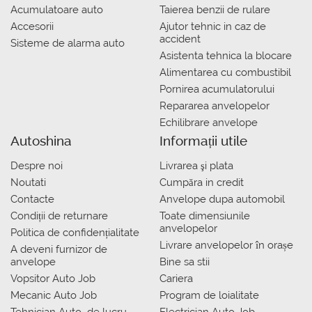
Acumulatoare auto
Taierea benzii de rulare
Accesorii
Ajutor tehnic in caz de
accident
Sisteme de alarma auto
Asistenta tehnica la blocare
Alimentarea cu combustibil
Pornirea acumulatorului
Repararea anvelopelor
Echilibrare anvelope
Autoshina
Informații utile
Despre noi
Livrarea şi plata
Noutati
Сumpăra in credit
Contacte
Anvelope dupa automobil
Condiții de returnare
Toate dimensiunile
anvelopelor
Politica de confidențialitate
Livrare anvelopelor în orașe
A deveni furnizor de
anvelope
Bine sa stii
Vopsitor Auto Job
Cariera
Mecanic Auto Job
Program de loialitate