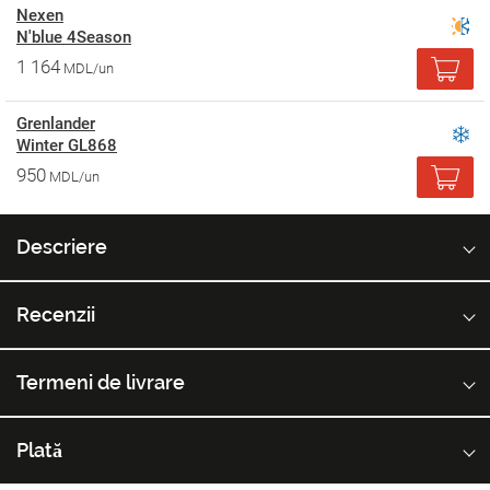
Nexen
N'blue 4Season
1 164
MDL/un
Grenlander
Winter GL868
950
MDL/un
Descriere
Recenzii
Termeni de livrare
Plată