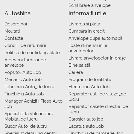
Echilibrare anvelope
Autoshina
Informații utile
Despre noi
Livrarea şi plata
Noutati
Сumpăra in credit
Contacte
Anvelope dupa automobil
Condiții de returnare
Toate dimensiunile
anvelopelor
Politica de confidențialitate
Livrare anvelopelor în orașe
A deveni furnizor de
anvelope
Bine sa stii
Vopsitor Auto Job
Cariera
Mecanic Auto Job
Program de loialitate
Tehnician Auto_de lucru
Electrician Auto Job
Tinichigiu Auto Job
Reparator cutii de viteze_de
lucru
Manager Achizitii Piese Auto
Job
Reparator casete directie_de
lucru
Specialist la Vulcanizare
Mobila_de lucru
Carosier auto job
Sudor Auto_de lucru
Lacatus auto Job
Specialist detailing centru
Tinichigiu de caroserie Job