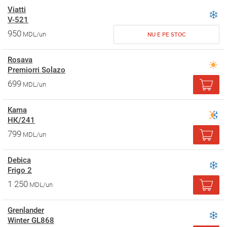
Viatti
V-521
950
MDL/un
NU E PE STOC
Rosava
Premiorri Solazo
699
MDL/un
Kama
НК/241
799
MDL/un
Debica
Frigo 2
1 250
MDL/un
Grenlander
Winter GL868