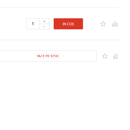
+
-
IN COȘ
NU E PE STOC