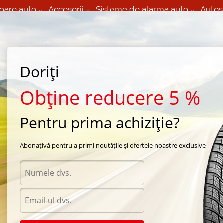
oare auto
Accesorii
Sisteme de alarma auto
Autos
60 066 000
+373 60 608 000
izare Mobila 24/7 non
Service auto in Chisinau
 toate regiunile
(L-V) 9:00 - 19:00
Doriți
(Sî) 09:00-19:00
Strada Calea Basarabiei 44
Obține reducere 5 %
Pentru prima achiziție?
e vara Yokohama
/
A.drive AA01
/
Yokohama A.drive (AA01) 185/60 R14 82T
Abonațivă pentru a primi noutățile și ofertele noastre exclusive
Anvel