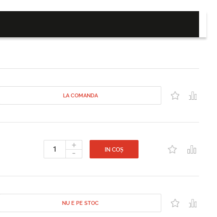
LA COMANDA
+
-
IN COȘ
NU E PE STOC