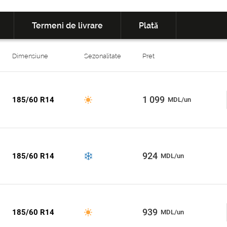
Termeni de livrare
Plată
Dimensiune
Sezonalitate
Pret
1 099
185/60 R14
MDL/un
924
185/60 R14
MDL/un
939
185/60 R14
MDL/un