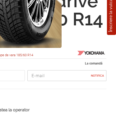
Înscriere la vulcanizare
ama A.drive
) 185/60 R14
ope de vara 185/60 R14
La comandă
NOTIFICA
itatea la operator