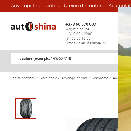
-
Anvelopele
Jante
Uleiuri de motor
Acumulat
+373 60 570 007
+373 
Magazin online
Vulcan
(L-V) 9:00 - 19:00
stop în
(Sî) 09:00-19:00
Strada Calea Basarabiei 44
căutare (exemplu: 165/60 R14)
Pagina principală
/
Anvelopele
/
Anvelope de vara
/
Yokohama
/
Anvelope d