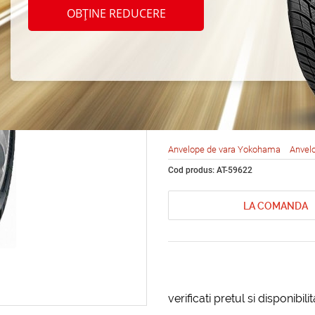
Yokoh
OBȚINE REDUCERE
(AA01
82T
Anvelope de vara Yokohama
Anvel
Cod produs: AT-59622
LA COMANDA
verificati pretul si disponibil