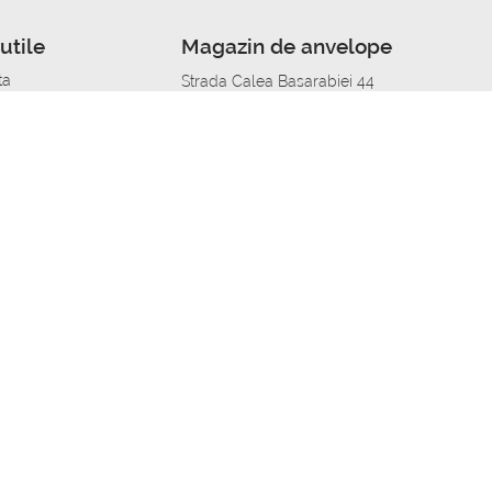
utile
Magazin de anvelope
ta
Strada Calea Basarabiei 44
edit
Service auto in Chisinau
a automobil
unile anvelopelor
Strada Calea Basarabiei 44
pelor în orașe
alitate
Aplicația Autoshina de pe telefon
itii Piese Auto Job
 Vulcanizare Mobila_de
 lucru
ailing centru Job
caroserie Job
o fara experienta Job
u Job