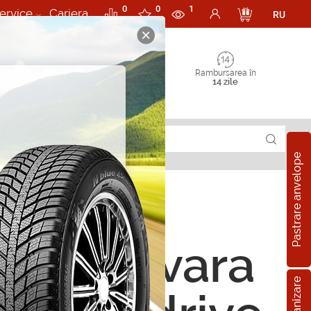
0
0
1
ervice
Cariera
RU
Rambursarea în
14 zile
Pastrare anvelope
ope de vara