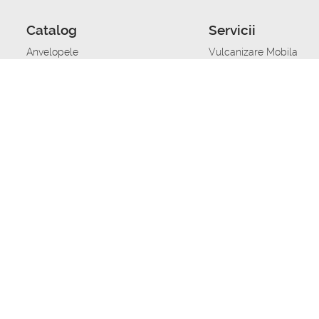
Catalog
Servicii
Anvelopele
Vulcanizare Mobila
Jante
Stocare anvelope
Uleiuri de motor
Schimbarea anvelopelo
Acumulatoare auto
Taierea benzii de rulare
Accesorii
Ajutor tehnic in caz de 
Sisteme de alarma auto
Asistenta tehnica la blo
Alimentarea cu combust
Pornirea acumulatorului
Repararea anvelopelor
Echilibrare anvelope