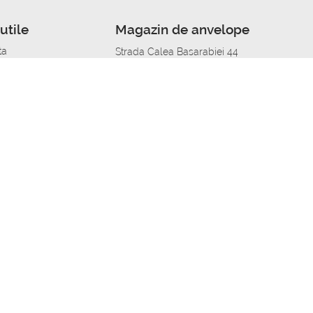
utile
Magazin de anvelope
ta
Strada Calea Basarabiei 44
edit
Service auto in Chisinau
a automobil
unile anvelopelor
Strada Calea Basarabiei 44
pelor în orașe
alitate
Aplicația Autoshina de pe telefon
itii Piese Auto Job
 Vulcanizare Mobila_de
 lucru
ailing centru Job
caroserie Job
o fara experienta Job
u Job