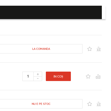
LA COMANDA
+
-
IN COȘ
NU E PE STOC