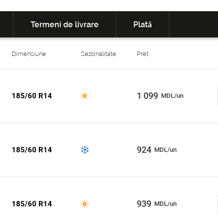
Termeni de livrare
Plată
Dimensiune
Sezonalitate
Pret
1 099
185/60 R14
MDL/un
924
185/60 R14
MDL/un
939
185/60 R14
MDL/un