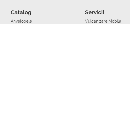
Catalog
Servicii
Anvelopele
Vulcanizare Mobila
Jante
Stocare anvelope
Uleiuri de motor
Schimbarea anvelopelo
Acumulatoare auto
Taierea benzii de rulare
Accesorii
Ajutor tehnic in caz de 
Sisteme de alarma auto
Asistenta tehnica la blo
Alimentarea cu combust
Pornirea acumulatorului
Repararea anvelopelor
Echilibrare anvelope