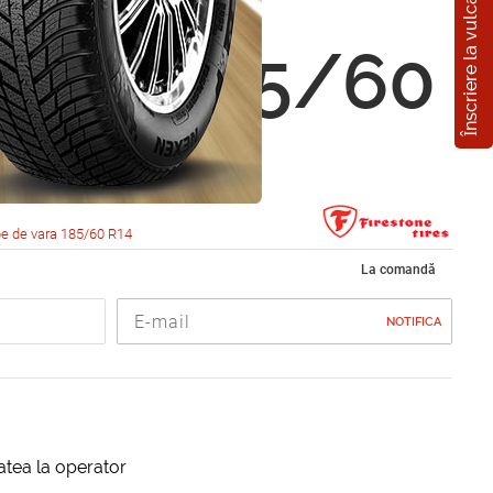
Înscriere la vulcanizare
one
hawk 185/60
2H
e de vara 185/60 R14
La comandă
NOTIFICA
itatea la operator