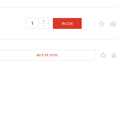
+
-
IN COȘ
NU E PE STOC