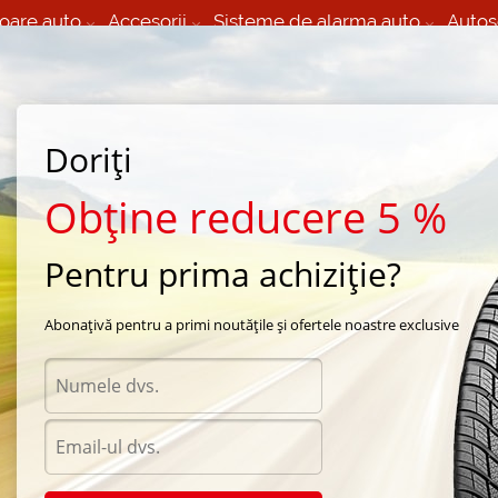
oare auto
Accesorii
Sisteme de alarma auto
Autos
60 066 000
+373 60 608 000
izare Mobila 24/7 non
Service auto in Chisinau
 toate regiunile
(L-V) 9:00 - 19:00
Doriți
(Sî) 09:00-19:00
Strada Calea Basarabiei 44
Obține reducere 5 %
Pentru prima achiziție?
vara Firestone
/
Multihawk
/
Firestone Multihawk 185/60 R14 82H
Abonațivă pentru a primi noutățile și ofertele noastre exclusive
Anvel