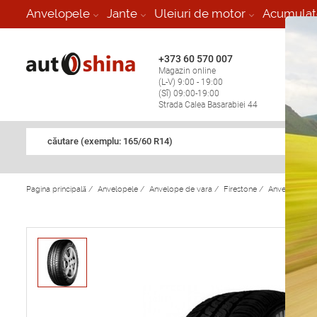
-
Anvelopele
Jante
Uleiuri de motor
Acumulat
+373 60 570 007
+373 
Magazin online
Vulcan
(L-V) 9:00 - 19:00
stop în
(Sî) 09:00-19:00
Strada Calea Basarabiei 44
căutare (exemplu: 165/60 R14)
Pagina principală
/
Anvelopele
/
Anvelope de vara
/
Firestone
/
Anvelope de 