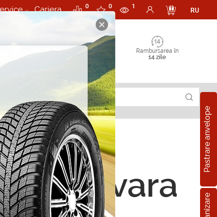
0
0
1
ervice
Cariera
RU
Rambursarea în
14 zile
Pastrare anvelope
ope de vara