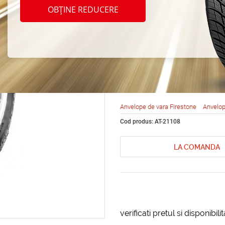
Firest
OBȚINE REDUCERE
Multi
R14 8
Anvelope de vara Firestone
Anvelop
Cod produs: AT-21108
LA COMANDA
verificati pretul si disponibil