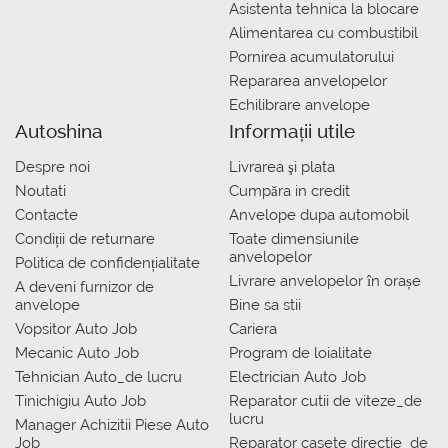
Asistenta tehnica la blocare
Alimentarea cu combustibil
Pornirea acumulatorului
Repararea anvelopelor
Echilibrare anvelope
Autoshina
Informații utile
Despre noi
Livrarea şi plata
Noutati
Сumpăra in credit
Contacte
Anvelope dupa automobil
Condiții de returnare
Toate dimensiunile
anvelopelor
Politica de confidențialitate
Livrare anvelopelor în orașe
A deveni furnizor de
anvelope
Bine sa stii
Vopsitor Auto Job
Cariera
Mecanic Auto Job
Program de loialitate
Tehnician Auto_de lucru
Electrician Auto Job
Tinichigiu Auto Job
Reparator cutii de viteze_de
lucru
Manager Achizitii Piese Auto
Job
Reparator casete directie_de