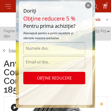
0
Doriți
Obține reducere 5 %
Contactați-ne
Serviciu de comandă
Pentru prima achiziție?
Pagina principală
/
Continental ContiEcoContact 5 185/55 R15
Abonațivă pentru a primi noutățile și
86H
ofertele noastre exclusive
Înapoi
Anvelope de vara
Continental
OBȚINE REDUCERE
ContiEcoContact 5
185/55 R15 86H