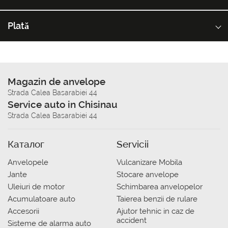
Plată
Magazin de anvelope
Strada Calea Basarabiei 44
Service auto in Chisinau
Strada Calea Basarabiei 44
Каталог
Servicii
Anvelopele
Vulcanizare Mobila
Jante
Stocare anvelope
Uleiuri de motor
Schimbarea anvelopelor
Acumulatoare auto
Taierea benzii de rulare
Accesorii
Ajutor tehnic in caz de
accident
Sisteme de alarma auto