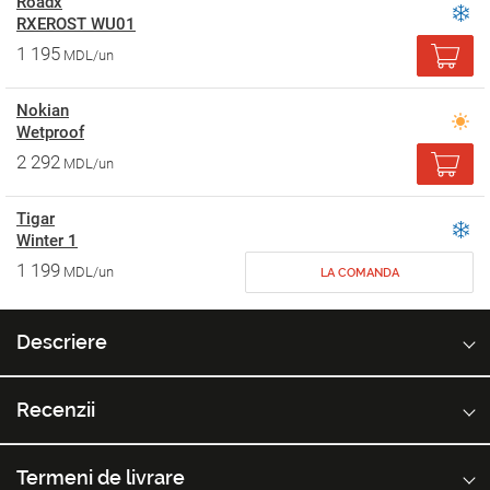
Roadx
RXEROST WU01
1 195
MDL/un
Nokian
Wetproof
2 292
MDL/un
Tigar
Winter 1
1 199
MDL/un
LA COMANDA
Descriere
Recenzii
Termeni de livrare