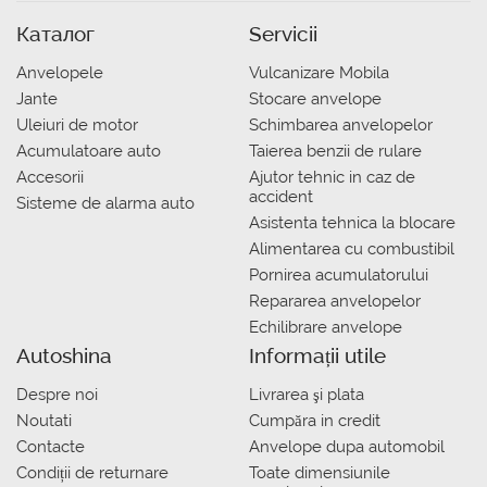
Каталог
Servicii
Anvelopele
Vulcanizare Mobila
Jante
Stocare anvelope
Uleiuri de motor
Schimbarea anvelopelor
Acumulatoare auto
Taierea benzii de rulare
Accesorii
Ajutor tehnic in caz de
accident
Sisteme de alarma auto
Asistenta tehnica la blocare
Alimentarea cu combustibil
Pornirea acumulatorului
Repararea anvelopelor
Echilibrare anvelope
Autoshina
Informații utile
Despre noi
Livrarea şi plata
Noutati
Сumpăra in credit
Contacte
Anvelope dupa automobil
Condiții de returnare
Toate dimensiunile