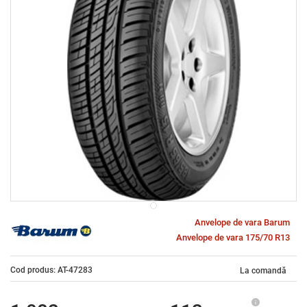
Anvelope de vara Barum
Anvelope de vara 175/70 R13
Cod produs: AT-47283
La comandă