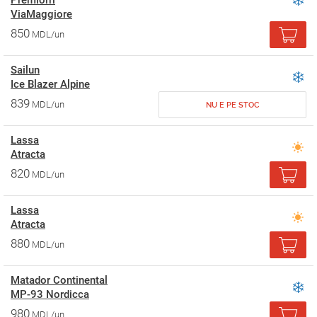
Premiorri
ViaMaggiore
850
MDL/un
Sailun
Ice Blazer Alpine
839
MDL/un
NU E PE STOC
Lassa
Atracta
820
MDL/un
Lassa
Atracta
880
MDL/un
Matador Continental
MP-93 Nordicca
980
MDL/un